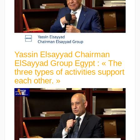
Yassin Elsayyad Chairman
ElSayyad Group Egypt : « The
three types of activities support
each other. »