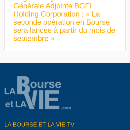
Générale Adjointe BGFI
Holding Corporation : « La
seconde opération en Bourse
sera lancée à partir du mois de
septembre »
LA BOURSE ET LA VIE TV