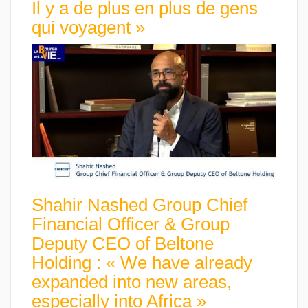
Il y a de plus en plus de gens
qui voyagent »
Shahir Nashed Group Chief
Financial Officer & Group
Deputy CEO of Beltone
Holding : « We have already
expanded into new areas,
especially into Africa »