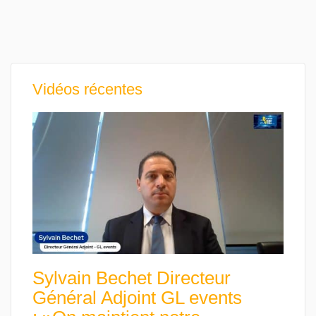
Vidéos récentes
Sylvain Bechet Directeur
Général Adjoint GL events