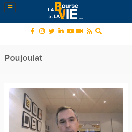
Toggle
navigation
Poujoulat