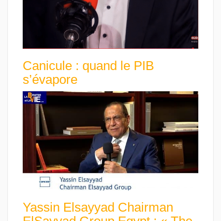
Canicule : quand le PIB
s’évapore
Yassin Elsayyad Chairman
ElSayyad Group Egypt : « The