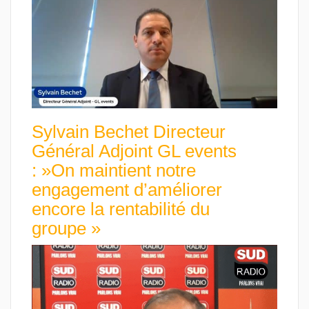
Sylvain Bechet Directeur
Général Adjoint GL events
: »On maintient notre
engagement d’améliorer
encore la rentabilité du
groupe »