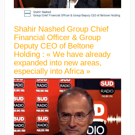
Shahir Nashed Group Chief
Financial Officer & Group
Deputy CEO of Beltone
Holding : « We have already
expanded into new areas,
especially into Africa »