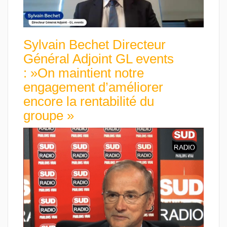
Sylvain Bechet Directeur
Général Adjoint GL events
: »On maintient notre
engagement d’améliorer
encore la rentabilité du
groupe »