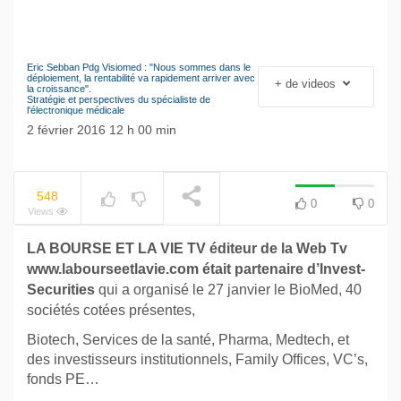
Eric Sebban Pdg Visiomed : "Nous sommes dans le
NOW PLAYING
Le séisme industriel
déploiement, la rentabilité va rapidement arriver avec
+ de videos
la croissance".
Volkswagen
Stratégie et perspectives du spécialiste de
l'électronique médicale
2 février 2016 12 h 00 min
548
0
0
Views
LA BOURSE ET LA VIE TV éditeur de la Web Tv
www.labourseetlavie.com était partenaire d’Invest-
Securities
qui a organisé le 27 janvier le BioMed, 40
sociétés cotées présentes,
Biotech, Services de la santé, Pharma, Medtech, et
des investisseurs institutionnels, Family Offices, VC’s,
fonds PE…