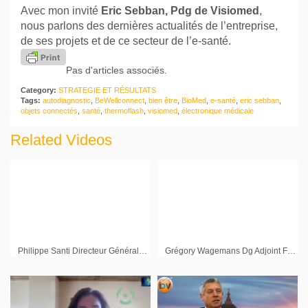
Avec mon invité
Eric Sebban, Pdg de Visiomed
,
nous parlons des dernières actualités de l’entreprise,
de ses projets et de ce secteur de l’e-santé.
Pas d'articles associés.
Category:
STRATEGIE ET RÉSULTATS
Tags:
autodiagnostic
,
BeWellconnect
,
bien être
,
BioMed
,
e-santé
,
eric sebban
,
objets connectés
,
santé
,
thermoflash
,
visiomed
,
électronique médicale
Related Videos
Philippe Santi Directeur Général Délégué Inter Parfums
Grégory Wagemans Dg Adjoint Finances Hologram Industries