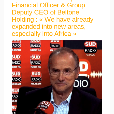
Financial Officer & Group
Deputy CEO of Beltone
Holding : « We have already
expanded into new areas,
especially into Africa »