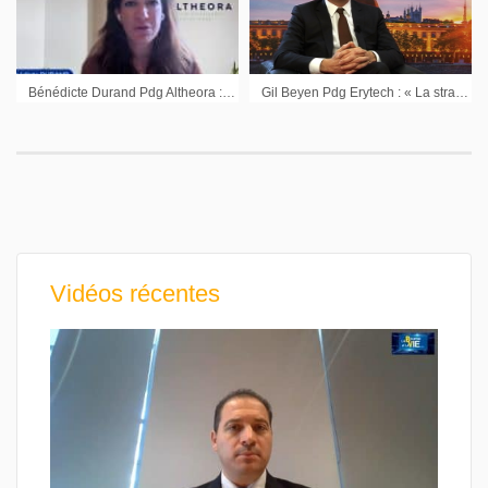
Bénédicte Durand Pdg Altheora : « Les nouveaux marchés sont en cours de développement »
Gil Beyen Pdg Erytech : « La stratégie américaine est prioritaire en 2015 »
Vidéos récentes