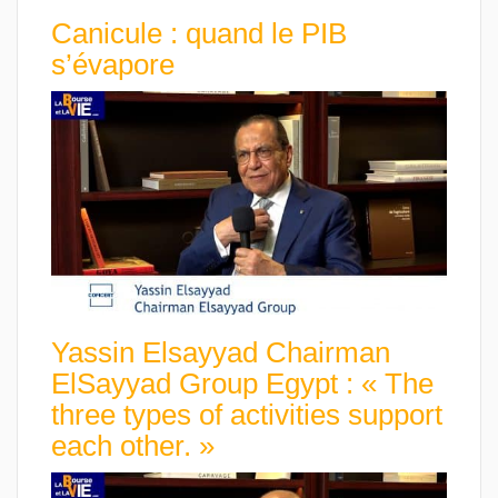
Canicule : quand le PIB
s’évapore
Yassin Elsayyad Chairman
ElSayyad Group Egypt : « The
three types of activities support
each other. »