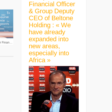
Financial Officer
& Group Deputy
CEO of Beltone
Holding : « We
have already
expanded into
Patrick Jeanmart Directeur Financier Celyad : « Nous ne dépendons pas d’un partenaire pour aller au bout de nos études »
new areas,
especially into
Africa »