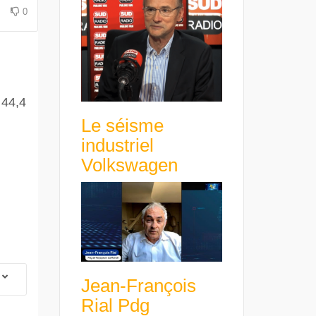
avance avec un frein à main !
croissance rentable
0
 44,4
Le séisme
industriel
Volkswagen
Jean-François
Rial Pdg