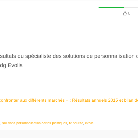
0
 résultats du spécialiste des solutions de personnalisation 
dg Evolis
confronter aux différents marchés » : Résultats annuels 2015 et bilan d
e
,
solutions personnalisation cartes plastiques
,
tv bourse
,
evolis