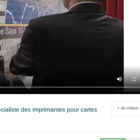
+ de videos
cialiste des imprimantes pour cartes
Jean-François Rial Pdg
Shahir Nashed
Voyageurs du Monde : « C’est
Financial Offic
un secteur qui est en
Deputy CEO of
croissance au niveau mondial.
Holding : « We
 industriel
Il y a de plus en plus de gens
expanded into
en
qui voyagent »
especially into 