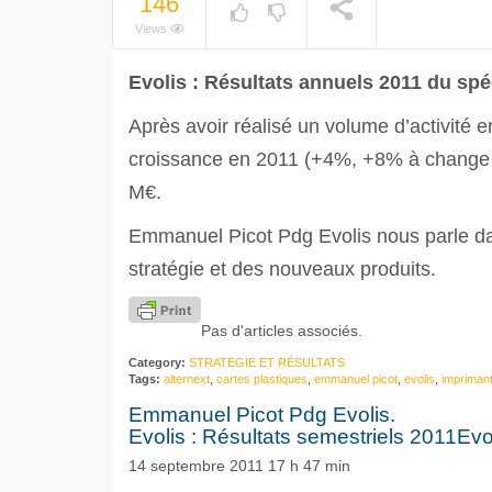
146
NOW PLAYING
Views
Evolis : Résultats annuels 2011 du spé
Après avoir réalisé un volume d’activité 
croissance en 2011 (+4%, +8% à change co
M€.
Emmanuel Picot Pdg Evolis nous parle dans
stratégie et des nouveaux produits.
Pas d'articles associés.
Category:
STRATEGIE ET RÉSULTATS
Tags:
alternext
,
cartes plastiques
,
emmanuel picot
,
evolis
,
impriman
Emmanuel Picot Pdg Evolis.
Evolis : Résultats semestriels 2011Evo
14 septembre 2011 17 h 47 min