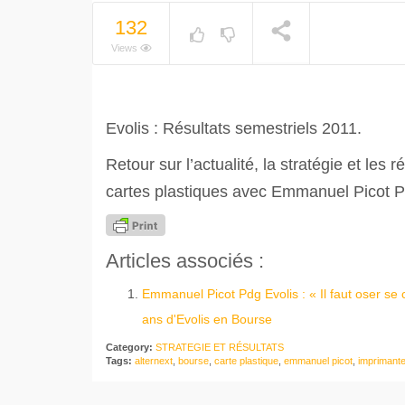
132
Views
Evolis : Résultats semestriels 2011.
Retour sur l’actualité, la stratégie et les
cartes plastiques avec Emmanuel Picot P
Articles associés :
Emmanuel Picot Pdg Evolis : « Il faut oser se 
ans d'Evolis en Bourse
Category:
STRATEGIE ET RÉSULTATS
Tags:
alternext
,
bourse
,
carte plastique
,
emmanuel picot
,
imprimant