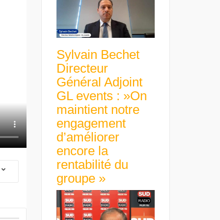
Sylvain Bechet
Directeur
Général Adjoint
GL events : »On
maintient notre
engagement
d’améliorer
encore la
rentabilité du
groupe »
 Group Chief
er & Group
 Beltone
 have already
Guillaume Gibault 
 new areas,
Marie Directrice Ex
Africa »
Euro numérique : la BCE
Slip Français : « Un