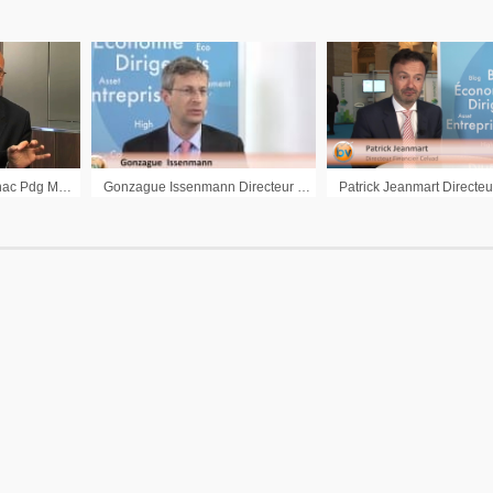
Interview Denys Sournac Pdg Medicrea
Gonzague Issenmann Directeur Général Stentys : « Continuer sur ce mode de croissance, se rapprocher du break even »