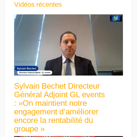
Vidéos récentes
Sylvain Bechet Directeur
Général Adjoint GL events
: »On maintient notre
engagement d’améliorer
encore la rentabilité du
groupe »