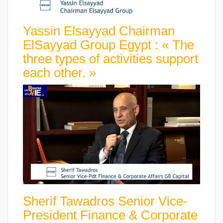
Yassin Elsayyad Chairman
ElSayyad Group Egypt : « The
three types of activities support
each other. »
Sherif Tawadros Senior Vice-
President Finance & Corporate