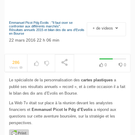
Emmanuel Picot Pdg Evolis : "Il faut oser se
Le séisme industriel
confronter aux différents marchés".
+ de videos
NOW PLAYING
Résultats annuels 2015 et bilan des dix ans d'Evolis
Volkswagen
en Bourse
22 mars 2016 22 h 06 min
286
0
0
Views
Le spécialiste de la personnalisation des
cartes plastiques
a
publié ses résultats annuels « record », et à cette occasion il a fait
le bilan des dix ans d’Evolis en Bourse.
La Web Tv était sur place à la réunion devant les analystes
financiers et
Emmanuel Picot le Pdg d’Evolis
a répond aux
questions sur cette aventure boursière, sur la stratégie et les
perspectives.