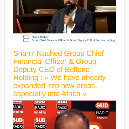
Shahir Nashed Group Chief
Financial Officer & Group
Deputy CEO of Beltone
Holding : « We have already
expanded into new areas,
especially into Africa »