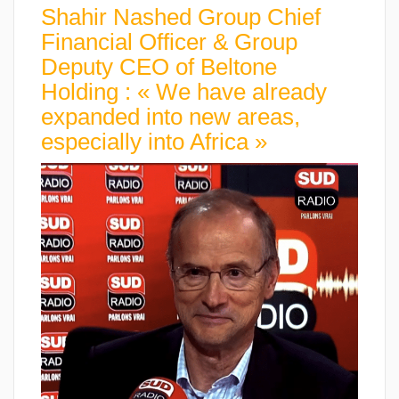
Shahir Nashed Group Chief
Financial Officer & Group
Deputy CEO of Beltone
Holding : « We have already
expanded into new areas,
especially into Africa »