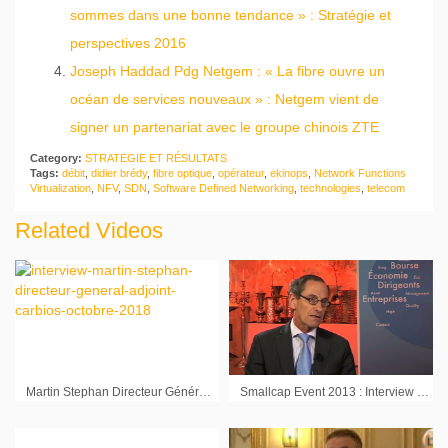
sommes dans une bonne tendance » : Stratégie et
perspectives 2016
Joseph Haddad Pdg Netgem : « La fibre ouvre un
océan de services nouveaux » : Netgem vient de
signer un partenariat avec le groupe chinois ZTE
Category:
STRATEGIE ET RÉSULTATS
Tags:
débit
,
didier brédy
,
fibre optique
,
opérateur
,
ekinops
,
Network Functions
Virtualization
,
NFV
,
SDN
,
Software Defined Networking
,
technologies
,
telecom
Related Videos
Martin Stephan Directeur Général Adjoint Carbios : « Nous comptons maintenir notre avance »
Smallcap Event 2013 : Interview de Xavier Mertens Administrateur Délégué Home Invest Belgium