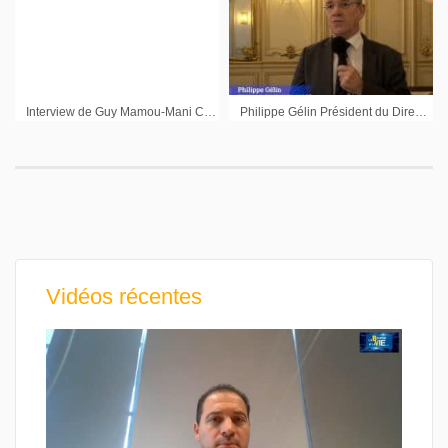
Interview de Guy Mamou-Mani Co-Président Groupe Open au Forum Oddo Midcap 2011
Philippe Gélin Président du Directoire Groupe LDC : « Nous sommes confiants dans les perspectives du groupe notamment grâce à nos acquisitions »
Vidéos récentes