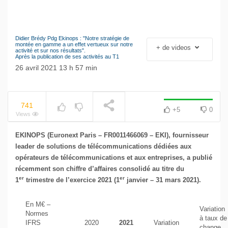
Didier Brédy Pdg Ekinops : "Notre stratégie de
Le séisme industriel
montée en gamme a un effet vertueux sur notre
+ de videos
NOW PLAYING
activité et sur nos résultats".
Volkswagen
Après la publication de ses activités au T1
26 avril 2021 13 h 57 min
741
+5
0
Views
EKINOPS (Euronext Paris – FR0011466069 – EKI), fournisseur
leader de solutions de télécommunications dédiées aux
opérateurs de télécommunications et aux entreprises, a publié
récemment son chiffre d’affaires consolidé au titre du
er
er
1
trimestre de l’exercice 2021 (1
janvier – 31 mars 2021).
En M€ –
Variation
Normes
à taux de
IFRS
2020
2021
Variation
change