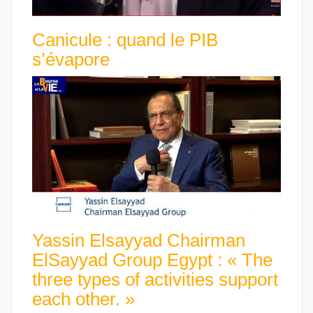
Canicule : quand le PIB
s’évapore
Yassin Elsayyad Chairman
ElSayyad Group Egypt : « The
three types of activities support
each other. »