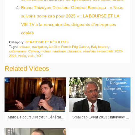
Bruno Thivoyon Directeur Général Beneteau : « Nous
suivons notre cap pour 2025 » : LA BOURSE ET LA
VIE TV à la rencontre des dirigeants d'entreprises
cotées
Category:
STRATEGIE ET RÉSULTATS
Tags:
bateaux
,
navigation
,
Aurélien Poncin Pdg Catana
,
Bali
,
bourse
,
catamarans
,
Catana
,
moteur
,
nautisme
,
plaisance
,
résultats semestriels 2023-
2024
,
vidéo
,
voile
,
YOT
Related Videos
Marc Delcourt Directeur Général Global Bioenergies : « Concrétiser ce projet d’usine »
Smallcap Event 2013 : Interview de Nicolas Rebours Directeur financier SQLI