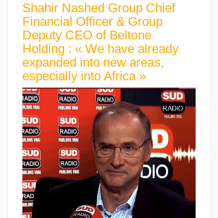
Shahir Nashed Group Chief
Financial Officer & Group
Deputy CEO of Beltone
Holding : « We have already
expanded into new areas,
especially into Africa »