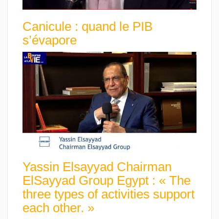
Canicule : quand le PIB
s’évapore
Yassin Elsayyad Chairman
ElSayyad Group Egypt : « The
three types of activities support
each other. »