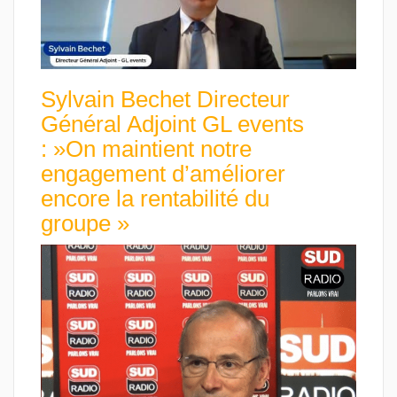
Sylvain Bechet Directeur
Général Adjoint GL events
: »On maintient notre
engagement d’améliorer
encore la rentabilité du
groupe »