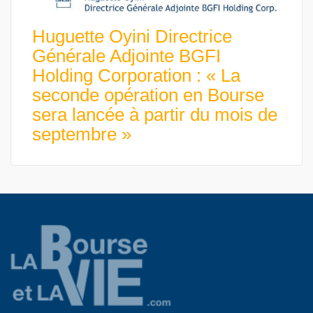
Huguette Oyini Directrice
Générale Adjointe BGFI
Holding Corporation : « La
seconde opération en Bourse
sera lancée à partir du mois de
septembre »