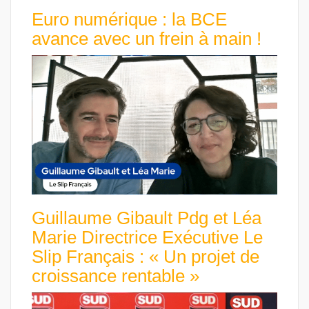
Euro numérique : la BCE
avance avec un frein à main !
Guillaume Gibault Pdg et Léa
Marie Directrice Exécutive Le
Slip Français : « Un projet de
croissance rentable »