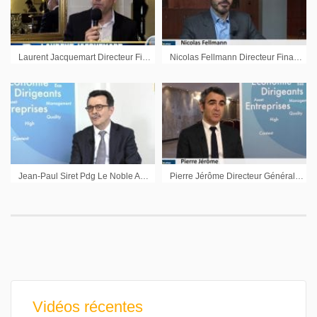
Laurent Jacquemart Directeur Financier Atenor : « Regarder tous les éléments de valeur du portefeuille »
Nicolas Fellmann Directeur Financier Onxeo : « Nous cherchons à trouver un point d’inflexion »
Jean-Paul Siret Pdg Le Noble Age : « Les moyens financiers sont là, mais nous resterons sage sur les prix des acquisitions »
Pierre Jérôme Directeur Général Spineguard : « La vis intelligente est en ordre de bataille pour les Etats-Unis »
Vidéos récentes