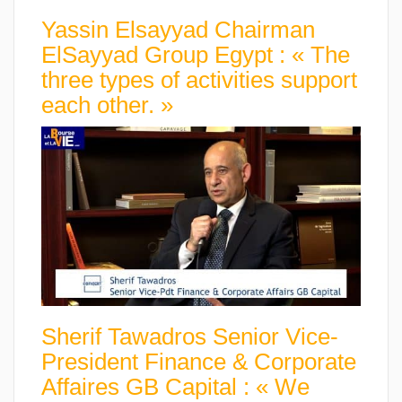
Yassin Elsayyad Chairman
ElSayyad Group Egypt : « The
three types of activities support
each other. »
Sherif Tawadros Senior Vice-
President Finance & Corporate
Affaires GB Capital : « We