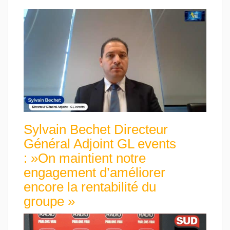
Sylvain Bechet Directeur
Général Adjoint GL events
: »On maintient notre
engagement d’améliorer
encore la rentabilité du
groupe »