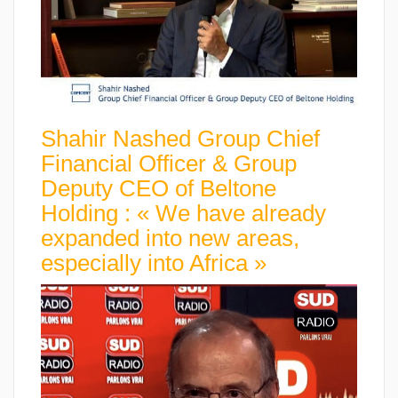
Shahir Nashed Group Chief
Financial Officer & Group
Deputy CEO of Beltone
Holding : « We have already
expanded into new areas,
especially into Africa »