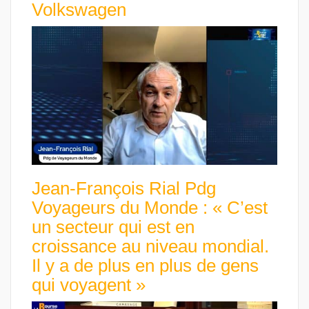
Volkswagen
Jean-François Rial Pdg
Voyageurs du Monde : « C’est
un secteur qui est en
croissance au niveau mondial.
Il y a de plus en plus de gens
qui voyagent »