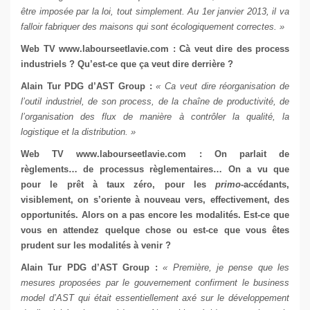
être imposée par la loi, tout simplement. Au 1
er
janvier 2013, il va
falloir fabriquer des maisons qui sont écologiquement correctes. »
Web TV
www.labourseetlavie.com
: Cà veut dire des process
industriels ? Qu’est-ce que ça veut dire derrière ?
Alain Tur
PDG d’AST Group
:
« Ca veut dire réorganisation de
l’outil industriel, de son process, de la chaîne de productivité, de
l’organisation des flux de manière à contrôler la qualité, la
logistique et la distribution. »
Web TV
www.labourseetlavie.com
: On parlait de
règlements… de processus règlementaires… On a vu que
pour le prêt à taux zéro, pour les
primo
-accédants,
visiblement, on s’oriente à nouveau vers, effectivement, des
opportunités. Alors on a pas encore les modalités. Est-ce que
vous en attendez quelque chose ou est-ce que vous êtes
prudent sur les modalités à venir
?
Alain Tur
PDG d’AST Group
:
« Première, je pense que les
mesures proposées par le gouvernement confirment le business
model d’AST qui était essentiellement axé sur le développement