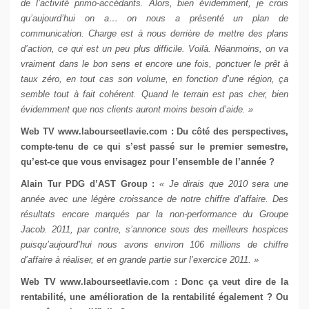
de l’activité primo-accédants. Alors, bien évidemment, je crois
qu’aujourd’hui on a… on nous a présenté un plan de
communication. Charge est à nous derrière de mettre des plans
d’action, ce qui est un peu plus difficile. Voilà. Néanmoins, on va
vraiment dans le bon sens et encore une fois, ponctuer le prêt à
taux zéro, en tout cas son volume, en fonction d’une région, ça
semble tout à fait cohérent. Quand le terrain est pas cher, bien
évidemment que nos clients auront moins besoin d’aide. »
Web TV
www.labourseetlavie.com
: Du côté des perspectives,
compte-tenu de ce qui s’est passé sur le premier semestre,
qu’est-ce que vous envisagez pour l’ensemble de l’année ?
Alain Tur
PDG d’AST Group
:
« Je dirais que 2010 sera une
année avec une légère croissance de notre chiffre d’affaire. Des
résultats encore marqués par la non-performance du Groupe
Jacob. 2011, par contre, s’annonce sous des meilleurs hospices
puisqu’aujourd’hui nous avons environ 106 millions de chiffre
d’affaire à réaliser, et en grande partie sur l’exercice 2011. »
Web TV
www.labourseetlavie.com
: Donc ça veut dire de la
rentabilité, une amélioration de la rentabilité également ? Ou