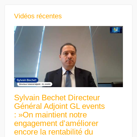
Vidéos récentes
Sylvain Bechet Directeur
Général Adjoint GL events
: »On maintient notre
engagement d’améliorer
encore la rentabilité du