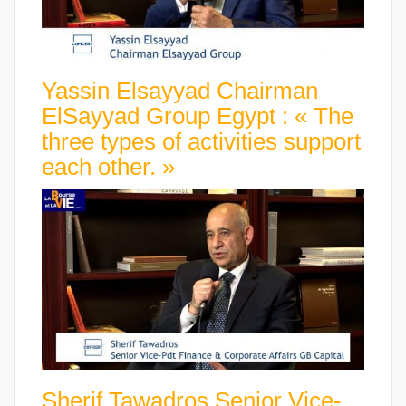
Yassin Elsayyad Chairman
ElSayyad Group Egypt : « The
three types of activities support
each other. »
Sherif Tawadros Senior Vice-