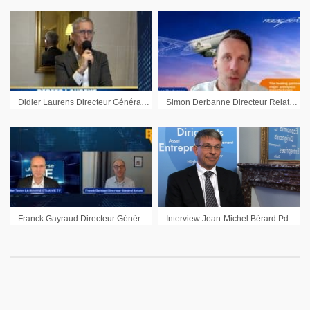
Didier Laurens Directeur Général Advicenne : « Le médicament orphelin aux Etats-Unis c’est un levier puissant de valeur »
Simon Derbanne Directeur Relations investisseurs Figeac Aéro : « Figeac Aéro continue sur sa trajectoire de désendettement »
Franck Gayraud Directeur Général d’Arcure : « Nous arrivons à la fin de ce cycle d’investissement »
Interview Jean-Michel Bérard Pdg Esker