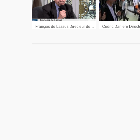
François de Lassus Directeur de la Communication CPoR Devises : « Les institutionnels reviennent sur les ETF »