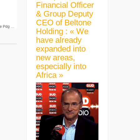
Financial Officer
& Group Deputy
CEO of Beltone
Thierry de la Tour d’Artaise Pdg du Groupe SEB
Holding : « We
have already
expanded into
new areas,
especially into
Africa »