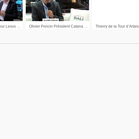
Cédric Danière Directeur Lexus France : « On va beaucoup plus vers l’émotion »
Olivier Poncin Président Catana Group : « Nous nous attendons à une amélioration significative de notre profitabilité »