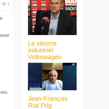
-1
pe
jouer
Le séisme
industriel
Volkswagen
ises.
Jean-François
Rial Pdg