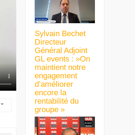
Sylvain Bechet
Directeur
Général Adjoint
GL events : »On
maintient notre
engagement
d’améliorer
encore la
rentabilité du
groupe »
 Group Chief
er & Group
 Beltone
Guillaume Gibault 
 have already
Marie Directrice Ex
 new areas,
Euro numérique : la BCE
Slip Français : « Un
Africa »
avance avec un frein à main !
croissance rentable