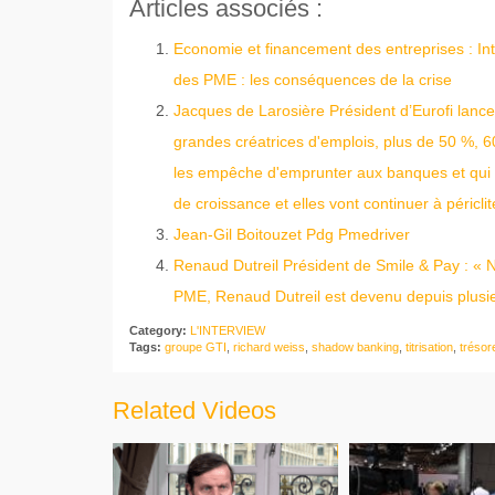
Articles associés :
Economie et financement des entreprises : In
des PME : les conséquences de la crise
Jacques de Larosière Président d’Eurofi lance
grandes créatrices d'emplois, plus de 50 %, 6
les empêche d'emprunter aux banques et qui les
de croissance et elles vont continuer à périclit
Jean-Gil Boitouzet Pdg Pmedriver
Renaud Dutreil Président de Smile & Pay : « N
PME, Renaud Dutreil est devenu depuis plusi
Category:
L'INTERVIEW
Tags:
groupe GTI
,
richard weiss
,
shadow banking
,
titrisation
,
trésor
Related Videos