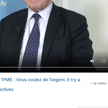
PME : Vous voulez de l'argent, il n'y a
+ de videos
ectives
Jean-François Rial Pdg
Shahir Nashed
Voyageurs du Monde : « C’est
Financial Offic
un secteur qui est en
Deputy CEO of
croissance au niveau mondial.
Holding : « We
 industriel
Il y a de plus en plus de gens
expanded into
en
qui voyagent »
especially into 