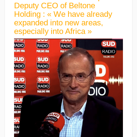
Deputy CEO of Beltone
Holding : « We have already
expanded into new areas,
especially into Africa »