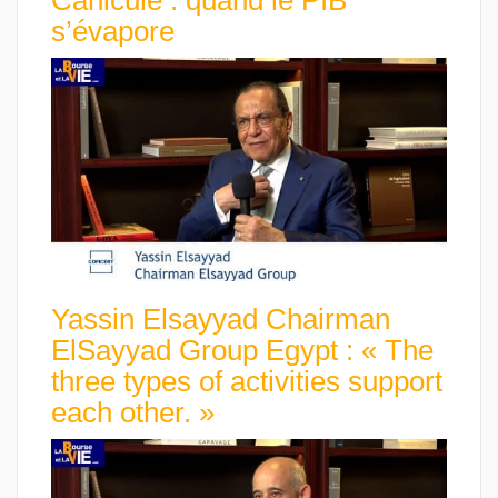
Canicule : quand le PIB
s’évapore
Yassin Elsayyad Chairman
ElSayyad Group Egypt : « The
three types of activities support
each other. »