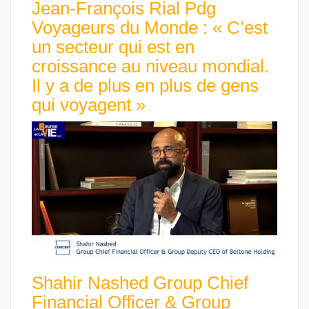
Jean-François Rial Pdg
Voyageurs du Monde : « C’est
un secteur qui est en
croissance au niveau mondial.
Il y a de plus en plus de gens
qui voyagent »
Shahir Nashed Group Chief
Financial Officer & Group