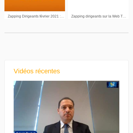
Zapping Dirigeants février 2021 : Dassault Systèmes, Alten, Veolia, Voyageurs du Monde
Zapping dirigeants sur la Web TV (A2micile, Ucar, Tipiak, Sopra, Axway)
Vidéos récentes