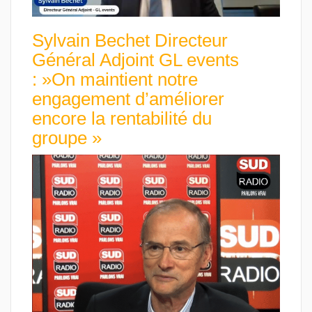
Sylvain Bechet Directeur
Général Adjoint GL events
: »On maintient notre
engagement d’améliorer
encore la rentabilité du
groupe »