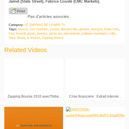
Jamet (State Street), Fabrice Cousté (CMC Markets).
Pas d'articles associés.
Category:
LE ZAPPING DE LA WEB TV
Tags:
bourse
,
cmc markets
,
cousté
,
diamant bleu gestion
,
épargne
,
Etats-Unis
,
Fed
,
Investir
,
jamet
,
jimenez
,
pictet am
,
placements
,
politique monétaire
,
rollin
,
State Street
,
tv bourse
,
Zapping bourse
Related Videos
Zapping Bourse 2010 avecThibaut Gemignani (adenclassifieds), Pascal Chevalier (Netbooster), Carole Walter (Come & Stay), et Sylvain Gauthier (Staff&Line)
Crise financière : Extrait interview Xavier Lépine Président Directoire UFG-LFP