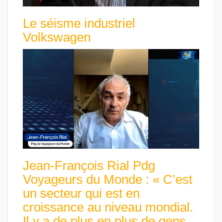
Le séisme industriel
Volkswagen
Jean-François Rial Pdg
Voyageurs du Monde : « C’est
un secteur qui est en
croissance au niveau mondial.
Il y a de plus en plus de gens