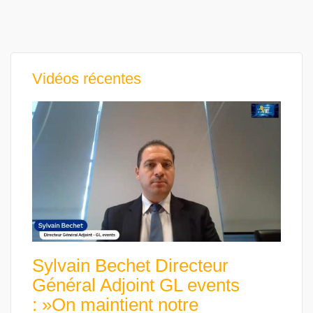
Vidéos récentes
Sylvain Bechet Directeur
Général Adjoint GL events
: »On maintient notre