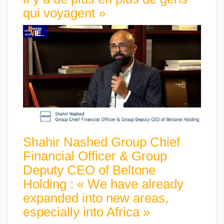
qui voyagent »
Shahir Nashed Group Chief
Financial Officer & Group
Deputy CEO of Beltone
Holding : « We have already
expanded into new areas,
especially into Africa »