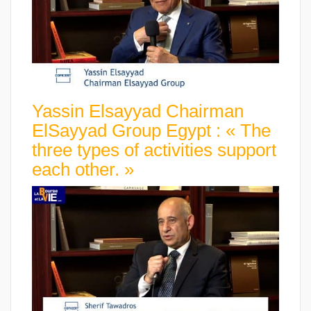
Yassin Elsayyad Chairman
ElSayyad Group Egypt : « The
three types of activities support
each other. »