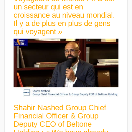
un secteur qui est en
croissance au niveau mondial.
Il y a de plus en plus de gens
qui voyagent »
Shahir Nashed Group Chief
Financial Officer & Group
Deputy CEO of Beltone