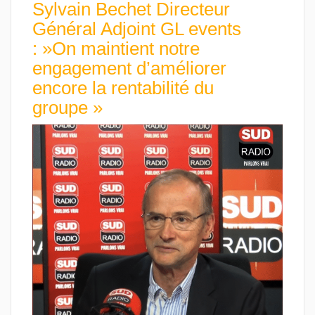
Sylvain Bechet Directeur
Général Adjoint GL events
: »On maintient notre
engagement d’améliorer
encore la rentabilité du
groupe »