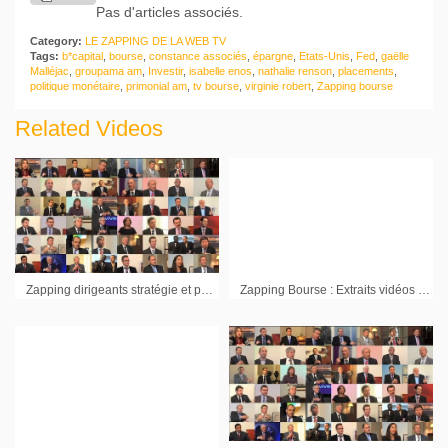
Pas d'articles associés.
Category:
LE ZAPPING DE LA WEB TV
Tags:
b*capital
,
bourse
,
constance associés
,
épargne
,
Etats-Unis
,
Fed
,
gaëlle
Malléjac
,
groupama am
,
Investir
,
isabelle enos
,
nathalie renson
,
placements
,
politique monétaire
,
primonial am
,
tv bourse
,
virginie robert
,
Zapping bourse
Related Videos
Zapping dirigeants stratégie et perspectives 2012 avec Hologram. Industries, Osiatis, Heurtey Petrochem, Société de la Tour Eiffel et Gold By Gold
Zapping Bourse : Extraits vidéos des interviews de dirigeants d’entreprises 1000mercis, Virbac, Naturex, Bastide, Saft