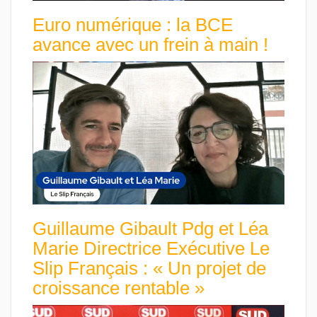
Euro numérique : la BCE
avance avec un frein à main !
Guillaume Gibault Pdg et Léa
Marie Directrice Exécutive Le
Slip Français : « Un projet de
croissance rentable »