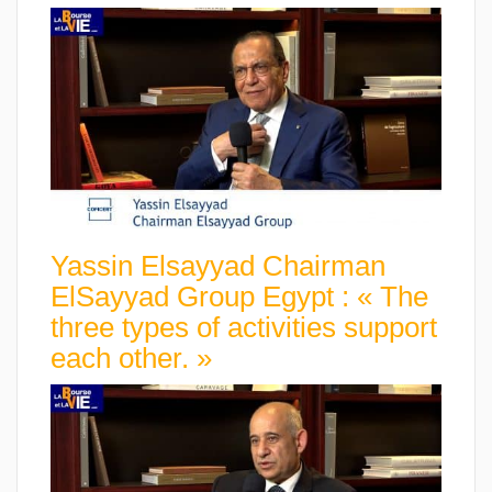
Yassin Elsayyad Chairman
ElSayyad Group Egypt : « The
three types of activities support
each other. »