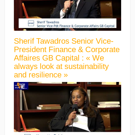
Sherif Tawadros Senior Vice-
President Finance & Corporate
Affaires GB Capital : « We
always look at sustainability
and resilience »