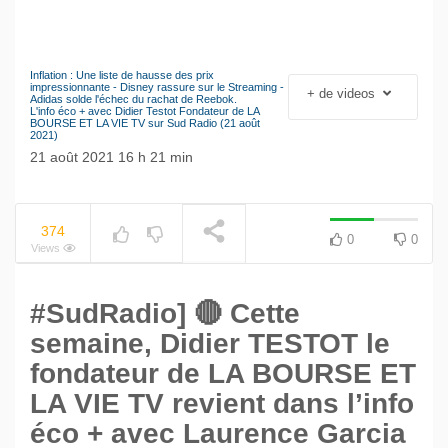
Inflation : Une liste de hausse des prix
Le séisme industriel
impressionnante - Disney rassure sur le Streaming -
+ de videos
NOW PLAYING
Adidas solde l'échec du rachat de Reebok.
Volkswagen
L'info éco + avec Didier Testot Fondateur de LA
BOURSE ET LA VIE TV sur Sud Radio (21 août
2021)
21 août 2021 16 h 21 min
374
0
0
Views
#SudRadio] 🔴 Cette
semaine, Didier TESTOT le
fondateur de LA BOURSE ET
LA VIE TV revient dans l’info
éco + avec Laurence Garcia