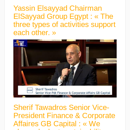
Yassin Elsayyad Chairman
ElSayyad Group Egypt : « The
three types of activities support
each other. »
Sherif Tawadros Senior Vice-
President Finance & Corporate
Affaires GB Capital : « We