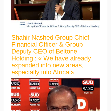
Shahir Nashed Group Chief
Financial Officer & Group
Deputy CEO of Beltone
Holding : « We have already
expanded into new areas,
especially into Africa »