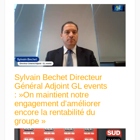
Sylvain Bechet Directeur
Général Adjoint GL events
: »On maintient notre
engagement d’améliorer
encore la rentabilité du
groupe »