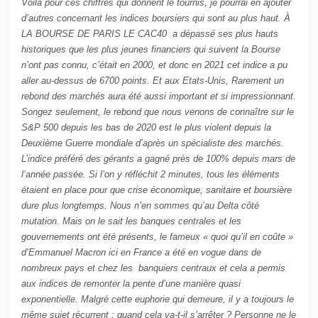
Voilà pour ces chiffres qui donnent le tournis, je pourrai en ajouter
d’autres concernant les indices boursiers qui sont au plus haut. À
LA BOURSE DE PARIS LE CAC40 a dépassé ses plus hauts
historiques que les plus jeunes financiers qui suivent la Bourse
n’ont pas connu, c’était en 2000, et donc en 2021 cet indice a pu
aller au-dessus de 6700 points. Et aux Etats-Unis, Rarement un
rebond des marchés aura été aussi important et si impressionnant.
Songez seulement, le rebond que nous venons de connaître sur le
S&P 500 depuis les bas de 2020 est le plus violent depuis la
Deuxième Guerre mondiale d’après un spécialiste des marchés.
L’indice préféré des gérants a gagné près de 100% depuis mars de
l’année passée. Si l’on y réfléchit 2 minutes, tous les éléments
étaient en place pour que crise économique, sanitaire et boursière
dure plus longtemps. Nous n’en sommes qu’au Delta côté
mutation. Mais on le sait les banques centrales et les
gouvernements ont été présents, le fameux « quoi qu’il en coûte »
d’Emmanuel Macron ici en France a été en vogue dans de
nombreux pays et chez les banquiers centraux et cela a permis
aux indices de remonter la pente d’une manière quasi
exponentielle. Malgré cette euphorie qui demeure, il y a toujours le
même sujet récurrent : quand cela va-t-il s’arrêter ? Personne ne le