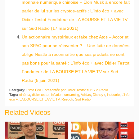
monnaie numérique chinoise – Elon Musk a encore fait
parler de lui sur les cryptos-actifs : L'info éco + avec
Didier Testot Fondateur de LA BOURSE ET LA VIE TV
sur Sud Radio (17 mai 2021)
Un actionnaire mystérieux et fake chez Atos – Accor et
son SPAC pour se réinventer ? – Une fuite de données
oblige Nestlé à reconnaître que ses produits ne sont
pas bons pour la santé : L'info éco + avec Didier Testot
Fondateur de LA BOURSE ET LA VIE TV sur Sud
Radio (5 juin 2021)
Category:
L'info Éco + présentée par Didier Testot sur Sud Radio
Tags:
cinéma
,
didier testot
,
inflation
,
streaming
,
Adidas
,
Disney+
,
industrie
,
L'info
éco +
,
LA BOURSE ET LA VIE TV
,
Reebok
,
Sud Radio
Related Videos