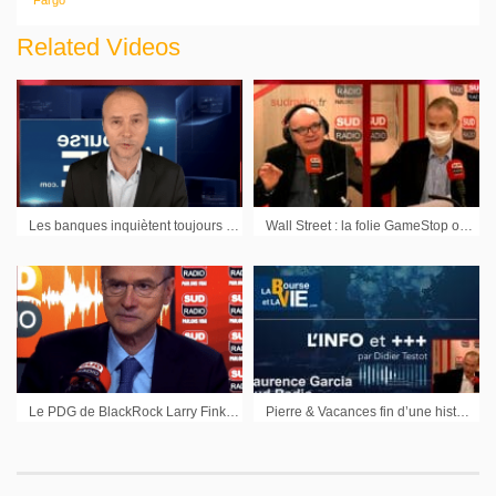
Fargo
Related Videos
Les banques inquiètent toujours et la charge de la dette française explose – La Tech chinoise revient dans le jeu
Wall Street : la folie GameStop ou quand des petits porteurs font plier des Hedge Funds
Le PDG de BlackRock Larry Fink tire sur les failles de capitalisme
Pierre & Vacances fin d’une histoire – Turquie : Vers une pénurie de noisettes – Vincent Bolloré bientôt retraité a tout préparé – Le Bitcoin pas si décentralisé que cela