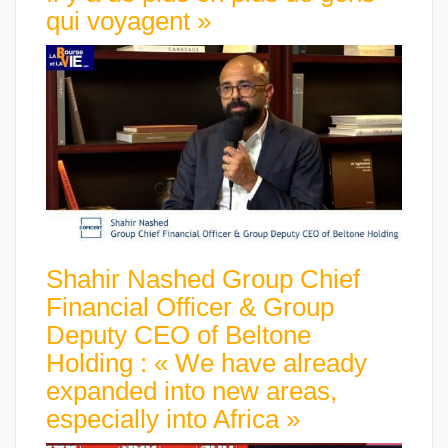
qui voyagent »
Shahir Nashed Group Chief
Financial Officer & Group
Deputy CEO of Beltone
Holding : « We have already
expanded into new areas,
especially into Africa »