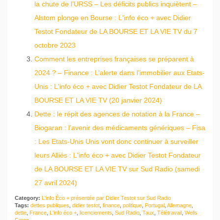
la chute de l’URSS – Les déficits publics inquiètent –
Alstom plonge en Bourse : L'info éco + avec Didier
Testot Fondateur de LA BOURSE ET LA VIE TV du 7
octobre 2023
Comment les entreprises françaises se préparent à
2024 ? – Finance : L’alerte dans l’immobilier aux Etats-
Unis : L'info éco + avec Didier Testot Fondateur de LA
BOURSE ET LA VIE TV (20 janvier 2024)
Dette : le répit des agences de notation à la France –
Biogaran : l’avenir des médicaments génériques – Fisa
: Les Etats-Unis Unis vont donc continuer à surveiller
leurs Alliés : L'info éco + avec Didier Testot Fondateur
de LA BOURSE ET LA VIE TV sur Sud Radio (samedi
27 avril 2024)
Category:
L'info Éco + présentée par Didier Testot sur Sud Radio
Tags:
dettes publiques
,
didier testot
,
finance
,
politique
,
Portugal
,
Allemagne
,
dette
,
France
,
L'info éco +
,
licenciements
,
Sud Radio
,
Taux
,
Télétravail
,
Wells