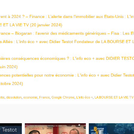
t à 2024 ? – Finance : L’alerte dans l’immobilier aux Etats-Unis : L'i
 ET LA VIE TV (20 janvier 2024)
France – Biogaran : l’avenir des médicaments génériques – Fisa : Les E
urs Alliés : L'info éco + avec Didier Testot Fondateur de LA BOURSE ET 
premières conséquences économiques ? : L'info eco + avec DIDIER TEST
uin 2024)
nces potentielles pour notre économie : L'info éco + avec Didier Testo
tobre 2024)
ette
,
dissolution
,
economie
,
France
,
Google Chrome
,
L'info éco +
,
LA BOURSE ET LA VIE TV