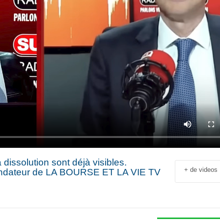
ssolution sont déjà visibles.
+ de videos
ondateur de LA BOURSE ET LA VIE TV
Jean-François Rial Pdg
Shahir Nashed
Voyageurs du Monde : « C’est
Financial Offic
un secteur qui est en
Deputy CEO of
croissance au niveau mondial.
Holding : « We
 industriel
Il y a de plus en plus de gens
expanded into
en
qui voyagent »
especially into 