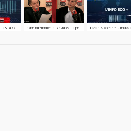
Didier Testot Fondateur LA BOURSE ET LA VIE TV dans l’Info éco + sur Sud Radio (émission du 19 septembre 2020)
Une alternative aux Gafas est possible – Eco : Le monde d’après est bien agité – Les cryptos s’incrustent dans la Finance et les entreprises