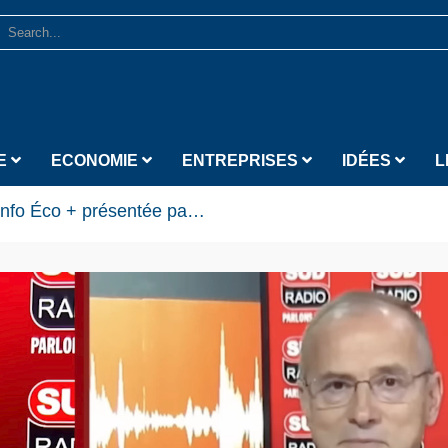
E
ECONOMIE
ENTREPRISES
IDÉES
L
fo Éco + présentée par Didier Testot sur Sud Radio
>
..
Lecteur vidéo