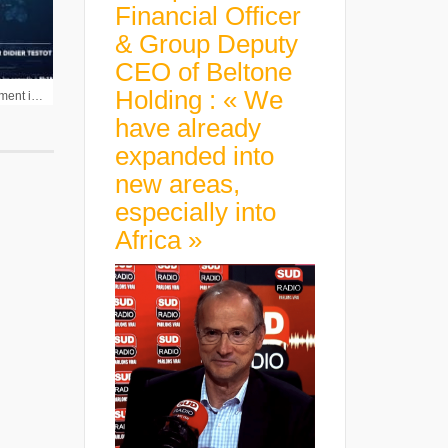
Financial Officer
& Group Deputy
CEO of Beltone
Holding : « We
Pierre & Vacances lourdement impacté par la crise sanitaire – Les introductions en Bourse ont le vent en poupe mais jusqu’à quand ? – Les NFT et le Football, quand la tech rejoint le sport
have already
expanded into
new areas,
especially into
Africa »