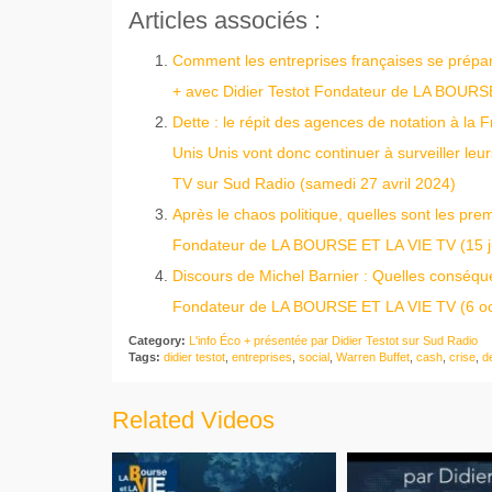
Articles associés :
Comment les entreprises françaises se préparen
+ avec Didier Testot Fondateur de LA BOURSE
Dette : le répit des agences de notation à la 
Unis Unis vont donc continuer à surveiller le
TV sur Sud Radio (samedi 27 avril 2024)
Après le chaos politique, quelles sont les 
Fondateur de LA BOURSE ET LA VIE TV (15 j
Discours de Michel Barnier : Quelles conséque
Fondateur de LA BOURSE ET LA VIE TV (6 oc
Category:
L'info Éco + présentée par Didier Testot sur Sud Radio
Tags:
didier testot
,
entreprises
,
social
,
Warren Buffet
,
cash
,
crise
,
d
Related Videos