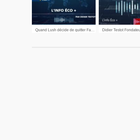
Quand Lush décide de quitter Facebook, Instagram, Tik Tok et SnapChat – Le coeur de Royal Dutch Shell pourrait basculer à Londres