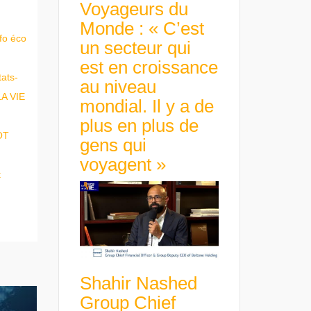
Voyageurs du
Monde : « C’est
nfo éco
un secteur qui
est en croissance
tats-
au niveau
LA VIE
mondial. Il y a de
plus en plus de
OT
gens qui
voyagent »
t
Shahir Nashed
Group Chief