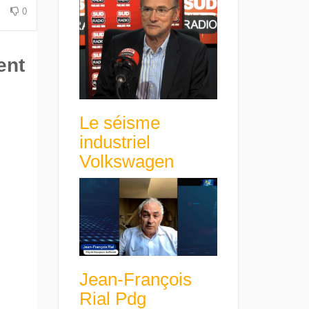
avance avec un frein à main !
croissance rentable
0
ent
Le séisme
industriel
Volkswagen
Jean-François
Rial Pdg