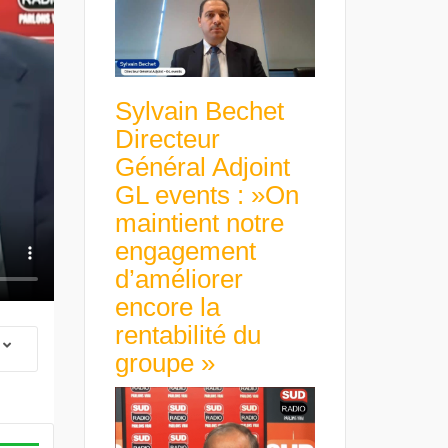
Sylvain Bechet
Directeur
Général Adjoint
GL events : »On
maintient notre
engagement
d’améliorer
encore la
rentabilité du
groupe »
 Group Chief
er & Group
 Beltone
 have already
Guillaume Gibault 
 new areas,
Marie Directrice Ex
Africa »
Euro numérique : la BCE
Slip Français : « Un