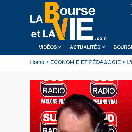
VIDÉOS
ACTUALITÉS
BOURS
Home
>
ECONOMIE ET PÉDAGOGIE
>
L'in