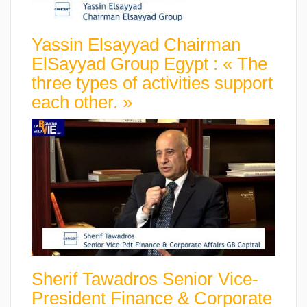
Yassin Elsayyad Chairman
ElSayyad Group Egypt : « The
three types of activities support
each other. »
Sherif Tawadros Senior Vice-
President Finance & Corporate