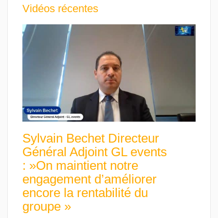
Vidéos récentes
Sylvain Bechet Directeur
Général Adjoint GL events
: »On maintient notre
engagement d’améliorer
encore la rentabilité du
groupe »