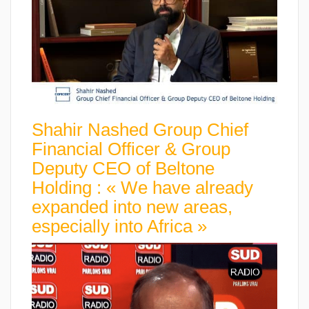
Shahir Nashed Group Chief
Financial Officer & Group
Deputy CEO of Beltone
Holding : « We have already
expanded into new areas,
especially into Africa »