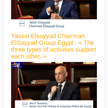
Yassin Elsayyad Chairman
ElSayyad Group Egypt : « The
three types of activities support
each other. »