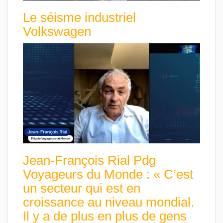
Le séisme industriel
Volkswagen
Jean-François Rial Pdg
Voyageurs du Monde : « C’est
un secteur qui est en
croissance au niveau mondial.
Il y a de plus en plus de gens