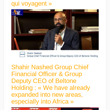
qui voyagent »
Shahir Nashed Group Chief
Financial Officer & Group
Deputy CEO of Beltone
Holding : « We have already
expanded into new areas,
especially into Africa »