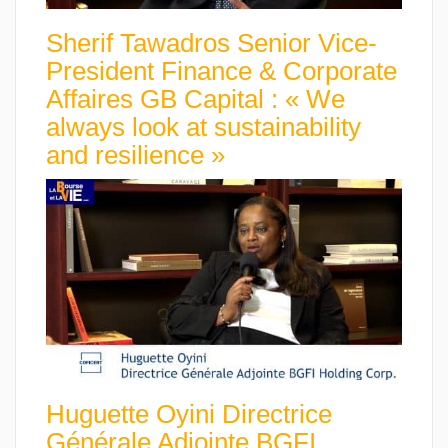
Sherif Tawadros Senior Vice-
President Finance & Corporate
Affaires GB Capital : « We
always look at sustainability
and resilience »
Huguette Oyini Directrice
Générale Adjointe BGFI