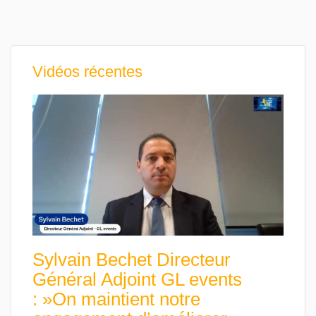
Vidéos récentes
Sylvain Bechet Directeur
Général Adjoint GL events
: »On maintient notre