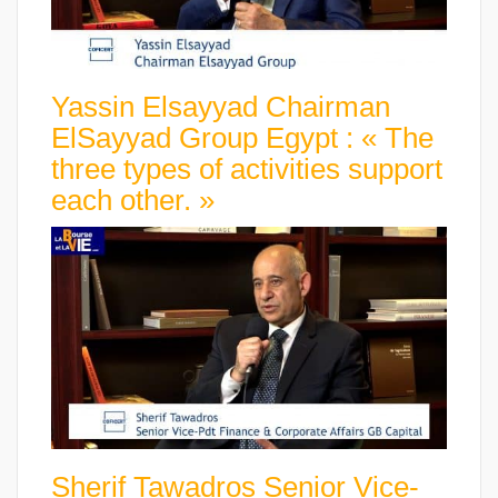
Yassin Elsayyad Chairman
ElSayyad Group Egypt : « The
three types of activities support
each other. »
Sherif Tawadros Senior Vice-