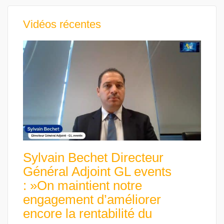
Vidéos récentes
Sylvain Bechet Directeur
Général Adjoint GL events
: »On maintient notre
engagement d’améliorer
encore la rentabilité du