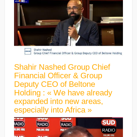
Shahir Nashed Group Chief
Financial Officer & Group
Deputy CEO of Beltone
Holding : « We have already
expanded into new areas,
especially into Africa »