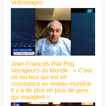
Volkswagen
Jean-François Rial Pdg
Voyageurs du Monde : « C’est
un secteur qui est en
croissance au niveau mondial.
Il y a de plus en plus de gens
qui voyagent »