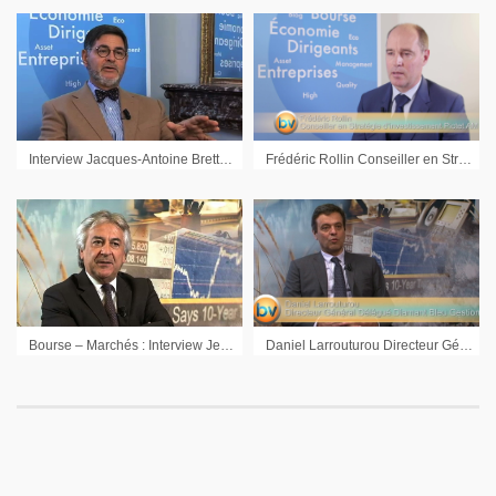
Interview Jacques-Antoine Bretteil Président Financière ICG
Frédéric Rollin Conseiller en Stratégie d’investissement Pictet AM : « On voit plutôt une hausse des taux en septembre aux Etats-Unis »
Bourse – Marchés : Interview Jean-Noël Vieille Gérant HiXANCE Asset Management
Daniel Larrouturou Directeur Général Délégué Diamant Bleu Gestion : « Nous sortons progressivement du marché des dettes souveraines »