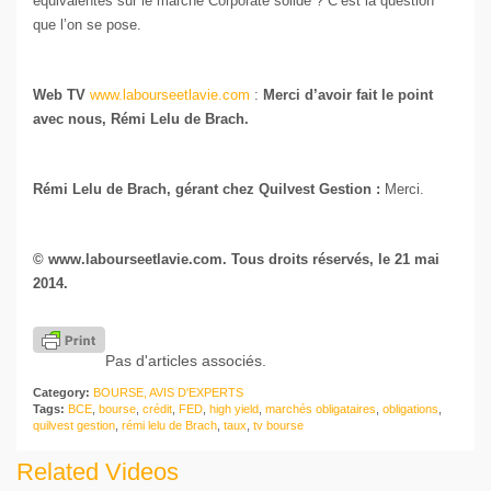
équivalentes sur le marché Corporate solide ? C’est la question
que l’on se pose.
Web TV
www.labourseetlavie.com
:
Merci d’avoir fait le point
avec nous, Rémi Lelu de Brach.
Rémi Lelu de Brach, gérant chez Quilvest Gestion :
Merci.
© www.labourseetlavie.com. Tous droits réservés, le 21 mai
2014.
Pas d'articles associés.
Category:
BOURSE, AVIS D'EXPERTS
Tags:
BCE
,
bourse
,
crédit
,
FED
,
high yield
,
marchés obligataires
,
obligations
,
quilvest gestion
,
rémi lelu de Brach
,
taux
,
tv bourse
Related Videos