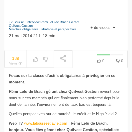
Tv Bourse : Interview Rémi Lelu de Brach Gérant
NOW PLAYING
Le séisme industriel
Quilvest Gestion.
+ de videos
Marchés obligataires : stratégie et perspectives
Volkswagen
21 mai 2014 21 h 18 min
139
0
0
Views
Focus sur la classe d’actifs obligataires à privilégier en ce
moment.
Rémi Lelu de Brach gérant chez Quilvest Gestion
revient pour
nous sur ces marchés qui ont finalement bien performé depuis le
déut de l’année, l’environnement de taux bas est toujours là.
Quelles perspectives sur ce marché, le crédit et le High Yield ?
Web TV
www.labourseetlavie.com
:
Rémi Lelu de Brach,
bonjour. Vous êtes gérant chez Quilvest Gestion, spécialiste