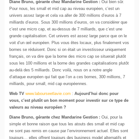
Diane Bruno, gérante chez Mandarine Gestion :
Oui bien sûr.
Pour nous, les small et mid cap au niveau européen, c’est un
univers assez large et cela va aller de 300 millions d’euros à 7
milliards d’euros. Sous 300 millions d’euros, on va considérer que
c’est une micro cap, et au-dessus de 7 milliards, que c’est une
grande capitalisation. Cet univers est assez large parce que on le
voit d’un œil européen. Plus vous êtes locaux, plus finalement vos
bornes se réduisent. Donc si on était un investisseur uniquement
français, on va dire que la borne des micro cap se situerait plutôt
sous les 100 millions et la borne des grandes capitalisations plutôt
au-delà des 5 milliards. Donc voilà, nous on a notre angle
d’attaque européen qui fait que l’on a ces bornes, 300 millions, 7
milliards, pour small, mid cap européennes.
Web TV
www.labourseetlavie.com
:
Aujourd’hui donc pour
vous, c’est plutôt un bon moment pour investir sur ce type de
valeurs au niveau européen ?
Diane Bruno, gérante chez Mandarine Gestion :
Oui, pour la
simple et bonne raison que tous les atouts des small et mid cap
ne sont pas remis en cause par l’environnement actuel. Elles sont
toujours… elles offrent toujours des business model alternatifs et