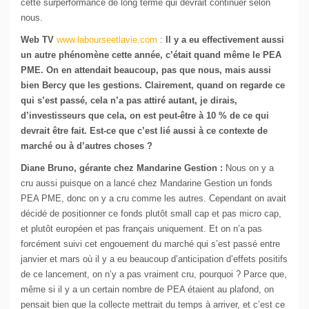
cette surperformance de long terme qui devrait continuer selon
nous.
Web TV
www.labourseetlavie.com
:
Il y a eu effectivement aussi
un autre phénomène cette année, c’était quand même le PEA
PME. On en attendait beaucoup, pas que nous, mais aussi
bien Bercy que les gestions. Clairement, quand on regarde ce
qui s’est passé, cela n’a pas attiré autant, je dirais,
d’investisseurs que cela, on est peut-être à 10 % de ce qui
devrait être fait. Est-ce que c’est lié aussi à ce contexte de
marché ou à d’autres choses ?
Diane Bruno, gérante chez Mandarine Gestion :
Nous on y a
cru aussi puisque on a lancé chez Mandarine Gestion un fonds
PEA PME, donc on y a cru comme les autres. Cependant on avait
décidé de positionner ce fonds plutôt small cap et pas micro cap,
et plutôt européen et pas français uniquement. Et on n’a pas
forcément suivi cet engouement du marché qui s’est passé entre
janvier et mars où il y a eu beaucoup d’anticipation d’effets positifs
de ce lancement, on n’y a pas vraiment cru, pourquoi ? Parce que,
même si il y a un certain nombre de PEA étaient au plafond, on
pensait bien que la collecte mettrait du temps à arriver, et c’est ce