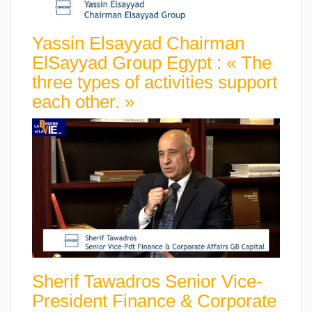
Yassin Elsayyad Chairman
ElSayyad Group Egypt : « The
three types of activities support
each other. »
Sherif Tawadros Senior Vice-
President Finance & Corporate