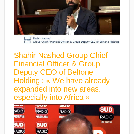
Shahir Nashed Group Chief
Financial Officer & Group
Deputy CEO of Beltone
Holding : « We have already
expanded into new areas,
especially into Africa »