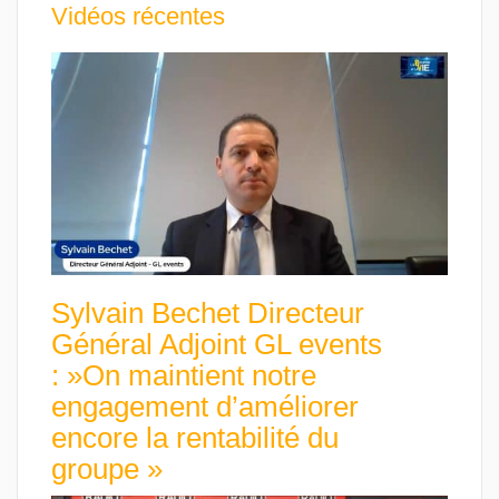
Vidéos récentes
Sylvain Bechet Directeur
Général Adjoint GL events
: »On maintient notre
engagement d’améliorer
encore la rentabilité du
groupe »