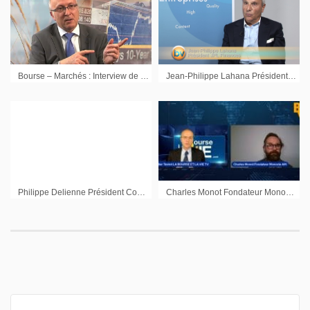
Bourse – Marchés : Interview de Christian Jimenez Président Diamant Bleu Gestion
Jean-Philippe Lahana Président JPL Finances : « Les économies développées sont dans un cycle récessif »
Philippe Delienne Président Convictions AM
Charles Monot Fondateur Monocle AM : « Il y a des choses étonnantes qui se passent sur le marché et qui finiront par faire très mal aux particuliers qui achètent ces actifs »