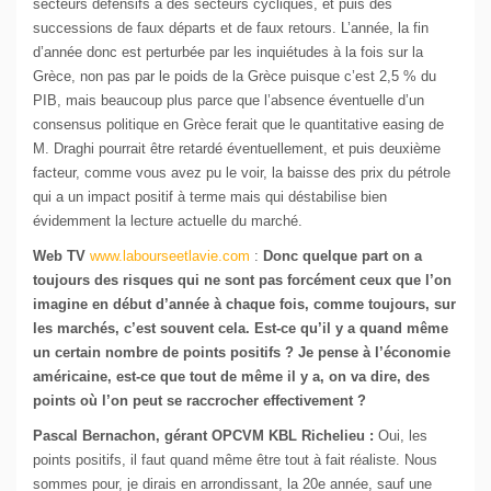
secteurs défensifs à des secteurs cycliques, et puis des
successions de faux départs et de faux retours. L’année, la fin
d’année donc est perturbée par les inquiétudes à la fois sur la
Grèce, non pas par le poids de la Grèce puisque c’est 2,5 % du
PIB, mais beaucoup plus parce que l’absence éventuelle d’un
consensus politique en Grèce ferait que le quantitative easing de
M. Draghi pourrait être retardé éventuellement, et puis deuxième
facteur, comme vous avez pu le voir, la baisse des prix du pétrole
qui a un impact positif à terme mais qui déstabilise bien
évidemment la lecture actuelle du marché.
Web TV
www.labourseetlavie.com
:
Donc quelque part on a
toujours des risques qui ne sont pas forcément ceux que l’on
imagine en début d’année à chaque fois, comme toujours, sur
les marchés, c’est souvent cela. Est-ce qu’il y a quand même
un certain nombre de points positifs ? Je pense à l’économie
américaine, est-ce que tout de même il y a, on va dire, des
points où l’on peut se raccrocher effectivement ?
Pascal Bernachon, gérant OPCVM KBL Richelieu :
Oui, les
points positifs, il faut quand même être tout à fait réaliste. Nous
sommes pour, je dirais en arrondissant, la 20e année, sauf une