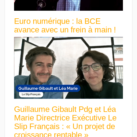
Euro numérique : la BCE
avance avec un frein à main !
Guillaume Gibault Pdg et Léa
Marie Directrice Exécutive Le
Slip Français : « Un projet de
croissance rentable »