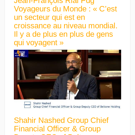
Jean-François Rial Pdg
Voyageurs du Monde : « C’est
un secteur qui est en
croissance au niveau mondial.
Il y a de plus en plus de gens
qui voyagent »
Shahir Nashed Group Chief
Financial Officer & Group