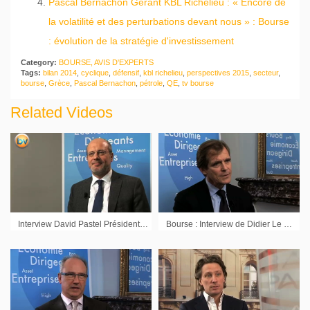
Pascal Bernachon Gérant KBL Richelieu : « Encore de
la volatilité et des perturbations devant nous » : Bourse
: évolution de la stratégie d'investissement
Category:
BOURSE, AVIS D'EXPERTS
Tags:
bilan 2014
,
cyclique
,
défensif
,
kbl richelieu
,
perspectives 2015
,
secteur
,
bourse
,
Grèce
,
Pascal Bernachon
,
pétrole
,
QE
,
tv bourse
Related Videos
Interview David Pastel Président Pastel & Associés
Bourse : Interview de Didier Le Menestrel Président de Financière de l’Echiquier