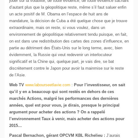
jouer sur la volatilité, de toute évidence, de toute évidence sachant
d’autant plus que la géopolitique reste, même s’il faut saluer enfin
un acte positif de M. Obama en l’espace de huit ans de
mandature, la décision de Cuba a été quelque chose que je trouve
extraordinaire, mais on reste, si vous voulez, dans un
environnement de géopolitique relativement tendu puisque, en fait,
on est dans une redistribution des cartes des zones d’influence, en
partie au détriment des États-Unis sur le long terme, avec, bien
évidemment, la Russie qui veut redevenir un interlocuteur
significatif et la Chine qui, quelque part, je vais dire, se bat
discrètement contre le Japon pour avoir la mainmise sur le reste
de l’Asie.
Web TV
www.labourseetlavie.com
:
Pour l’investisseur, on sait
qu’il y en a beaucoup qui sont restés en dehors de ces
marchés Actions, malgré les performances des dernières
années, quel est pour vous, je dirais, presque le principal
argument pour acheter des actions ? On a rappelé
l’environnement Taux à venir, mais acheter des actions pour
2015…
Pascal Bernachon, gérant OPCVM KBL Richelieu :
J’aurais