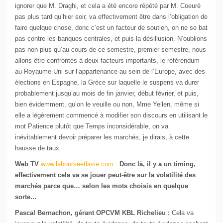
ignorer que M. Draghi, et cela a été encore répété par M. Coeuré
pas plus tard qu’hier soir, va effectivement être dans l’obligation de
faire quelque chose, donc c’est un facteur de soutien, on ne se bat
pas contre les banques centrales, et puis la désillusion. N’oublions
pas non plus qu’au cours de ce semestre, premier semestre, nous
allons être confrontés à deux facteurs importants, le référendum
au Royaume-Uni sur l’appartenance au sein de l’Europe, avec des
élections en Espagne, la Grèce sur laquelle le suspens va durer
probablement jusqu’au mois de fin janvier, début février, et puis,
bien évidemment, qu’on le veuille ou non, Mme Yellen, même si
elle a légèrement commencé à modifier son discours en utilisant le
mot Patience plutôt que Temps inconsidérable, on va
inévitablement devoir préparer les marchés, je dirais, à cette
hausse de taux.
Web TV
www.labourseetlavie.com
:
Donc là, il y a un timing,
effectivement cela va se jouer peut-être sur la volatilité des
marchés parce que… selon les mots choisis en quelque
sorte…
Pascal Bernachon, gérant OPCVM KBL Richelieu :
Cela va