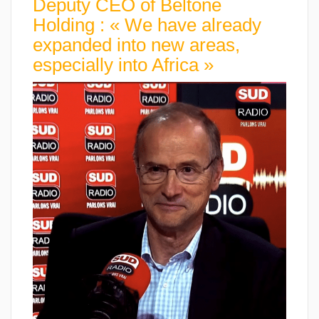
Deputy CEO of Beltone
Holding : « We have already
expanded into new areas,
especially into Africa »