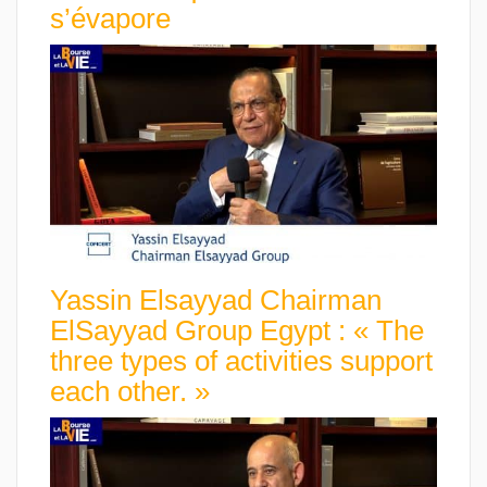
s’évapore
Yassin Elsayyad Chairman
ElSayyad Group Egypt : « The
three types of activities support
each other. »