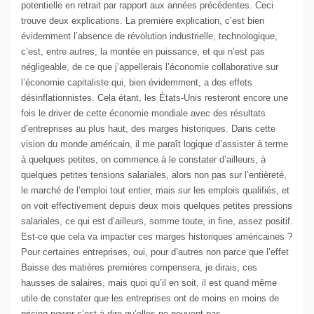
potentielle en retrait par rapport aux années précédentes. Ceci
trouve deux explications. La première explication, c’est bien
évidemment l’absence de révolution industrielle, technologique,
c’est, entre autres, la montée en puissance, et qui n’est pas
négligeable, de ce que j’appellerais l’économie collaborative sur
l’économie capitaliste qui, bien évidemment, a des effets
désinflationnistes. Cela étant, les États-Unis resteront encore une
fois le driver de cette économie mondiale avec des résultats
d’entreprises au plus haut, des marges historiques. Dans cette
vision du monde américain, il me paraît logique d’assister à terme
à quelques petites, on commence à le constater d’ailleurs, à
quelques petites tensions salariales, alors non pas sur l’entièreté,
le marché de l’emploi tout entier, mais sur les emplois qualifiés, et
on voit effectivement depuis deux mois quelques petites pressions
salariales, ce qui est d’ailleurs, somme toute, in fine, assez positif.
Est-ce que cela va impacter ces marges historiques américaines ?
Pour certaines entreprises, oui, pour d’autres non parce que l’effet
Baisse des matières premières compensera, je dirais, ces
hausses de salaires, mais quoi qu’il en soit, il est quand même
utile de constater que les entreprises ont de moins en moins de
pricing power c’est-à-dire qu’elles ne peuvent pas