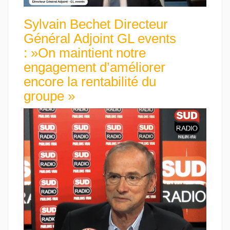
Sylvain Bechet Directeur
Général Adjoint GL events
: »On maintient notre
engagement d’améliorer
encore la rentabilité du
groupe »