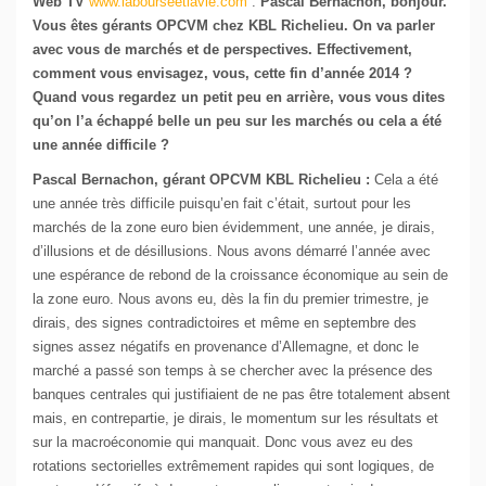
Web TV
www.labourseetlavie.com
:
Pascal Bernachon, bonjour.
Vous êtes gérants OPCVM chez KBL Richelieu. On va parler
avec vous de marchés et de perspectives. Effectivement,
comment vous envisagez, vous, cette fin d’année 2014 ?
Quand vous regardez un petit peu en arrière, vous vous dites
qu’on l’a échappé belle un peu sur les marchés ou cela a été
une année difficile ?
Pascal Bernachon, gérant OPCVM KBL Richelieu :
Cela a été
une année très difficile puisqu’en fait c’était, surtout pour les
marchés de la zone euro bien évidemment, une année, je dirais,
d’illusions et de désillusions. Nous avons démarré l’année avec
une espérance de rebond de la croissance économique au sein de
la zone euro. Nous avons eu, dès la fin du premier trimestre, je
dirais, des signes contradictoires et même en septembre des
signes assez négatifs en provenance d’Allemagne, et donc le
marché a passé son temps à se chercher avec la présence des
banques centrales qui justifiaient de ne pas être totalement absent
mais, en contrepartie, je dirais, le momentum sur les résultats et
sur la macroéconomie qui manquait. Donc vous avez eu des
rotations sectorielles extrêmement rapides qui sont logiques, de