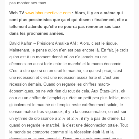
pas monter ses taux.
Web TV
www.labourseetlavie.com
: Alors, il y en a même qui
sont plus pessimistes que ça et qui disent : finalement, elle a
tellement attendu qu’elle ne pourra pas remonter ses taux
dans les prochaines années.
David Kalfon – Président Amaïka AM : Alors, c’est le risque.
Maintenant, je pense qu’on n’en est pas encore là. En fait, je crois
qu’on est à un moment donné où on n’a jamais eu une
déconnexion aussi forte entre le marché et la macro-économie.
C’est-à-dire que si on en croit le marché, ce qui est pricé, c’est
une récession et c’est une récession assez forte et c’est une
récession demain. Quand on regarde les chiffres macro-
économiques, on ne voit rien du tout de cela. Aux États-Unis, ok,
on a eu un chiffre de l’emploi qui était un petit peu plus faible, mais
globalement le marché de l’emploi reste extrêmement solide, le
consommateur très vigoureux, il y a la consommation, on est sur
un rythme de croissance à 2 % et 2 %, il n’y a pas de drame. Et
quand on regarde le marché, là c’est une déconnexion totale. Tout
le monde se comporte comme si la récession était là et la
récession au niveau mondial. Donc, on va voir comment ça se