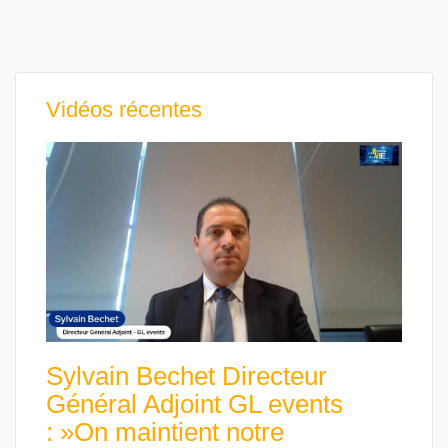
Vidéos récentes
Sylvain Bechet Directeur
Général Adjoint GL events
: »On maintient notre