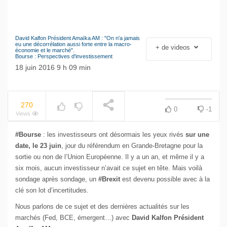
David Kalfon Président Amaïka AM : "On n'a jamais
Le séisme industriel
eu une décorrélation aussi forte entre la macro-
+ de videos
NOW PLAYING
économie et le marché".
Volkswagen
Bourse : Perspectives d'investissement
18 juin 2016 9 h 09 min
270
0
-1
Views
#Bourse
: les investisseurs ont désormais les yeux rivés
sur une
date, le 23 juin
, jour du référendum en Grande-Bretagne pour la
sortie ou non de l’Union Européenne. Il y a un an, et même il y a
six mois, aucun investisseur n’avait ce sujet en tête. Mais voilà
sondage après sondage, un
#Brexit
est devenu possible avec à la
clé son lot d’incertitudes.
Nous parlons de ce sujet et des dernières actualités sur les
marchés (Fed, BCE, émergent…) avec
David Kalfon Président