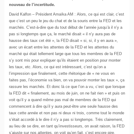
nouveau de l’incertitude.
David Kalfon – Président Amaïka AM : Alors, ce qui est clair, c’est
que c’est un peu le jeu du chat et de la souris entre la FED et les
marchés. C’est-à-dire que du tout début de l’année jusqu’à il n’y a
pas si longtemps que ça, le marché disait « il n’y aura pas de
hausse des taux cet été », la FED disait « si, si, il y en aura »,
avec un écart entre les attentes de la FED et les attentes du
marché qui était tellement large que tous les membres de la FED
s’y sont mis pour expliquer qu’ils étaient en position pour monter
les taux, etc. Alors, ce qui est intéressant, c’est qu’on a
l’impression que finalement, cette rhétorique de « ne vous en
faites pas, l’économie va bien, on va pouvoir monter les taux », ça
rassure les marchés. Et donc là ce que l’on a vu, c’est que lorsque
la FED dit « finalement, au mois de juin, on ne fait rien » et puis on
voit qu’il y a quand même pas mal de membres de la FED qui
commencent à dire qu’il y aura peut-être une seule hausse des
taux cette année et non pas ni deux ni trois, comme tout le monde
s’était accordé à le dire il n’y a pas si longtemps. Très clairement,
au lieu de se dire, en tant qu’investisseurs, on avait raison, la FED
s’ajuste sur nos attentes, on voit qu’en fait, c’est encore pire.