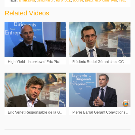
Tags:
amaïka AM
,
david kalfon
,
euro
,
BCE
,
bourse
,
Brexit
,
economie
,
Fed
,
Taux
Related Videos
High Yield : Interview d’Eric Pictet Directeur Bureau Paris Muzinich & Co
Frédéric Redel Gérant chez CCR AM
Eric Venet Responsable de la Gestion collective Montbleu Finance
Pierre Barral Gérant Convictions AM : « Le maître mot, c’est la flexibilité et la prudence »