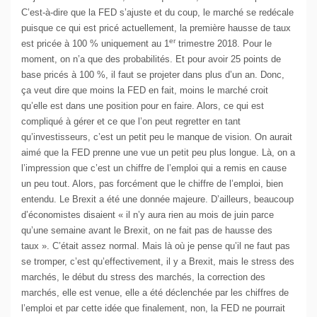
C’est-à-dire que la FED s’ajuste et du coup, le marché se redécale
puisque ce qui est pricé actuellement, la première hausse de taux
er
est pricée à 100 % uniquement au 1
trimestre 2018. Pour le
moment, on n’a que des probabilités. Et pour avoir 25 points de
base pricés à 100 %, il faut se projeter dans plus d’un an. Donc,
ça veut dire que moins la FED en fait, moins le marché croit
qu’elle est dans une position pour en faire. Alors, ce qui est
compliqué à gérer et ce que l’on peut regretter en tant
qu’investisseurs, c’est un petit peu le manque de vision. On aurait
aimé que la FED prenne une vue un petit peu plus longue. Là, on a
l’impression que c’est un chiffre de l’emploi qui a remis en cause
un peu tout. Alors, pas forcément que le chiffre de l’emploi, bien
entendu. Le Brexit a été une donnée majeure. D’ailleurs, beaucoup
d’économistes disaient « il n’y aura rien au mois de juin parce
qu’une semaine avant le Brexit, on ne fait pas de hausse des
taux ». C’était assez normal. Mais là où je pense qu’il ne faut pas
se tromper, c’est qu’effectivement, il y a Brexit, mais le stress des
marchés, le début du stress des marchés, la correction des
marchés, elle est venue, elle a été déclenchée par les chiffres de
l’emploi et par cette idée que finalement, non, la FED ne pourrait