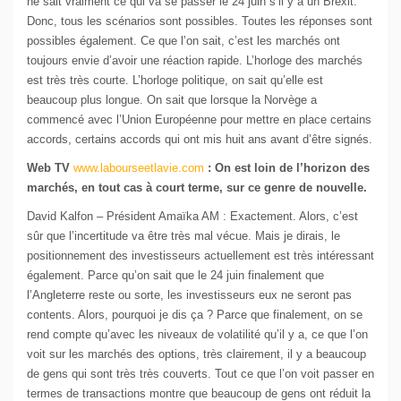
ne sait vraiment ce qui va se passer le 24 juin s’il y a un Brexit.
Donc, tous les scénarios sont possibles. Toutes les réponses sont
possibles également. Ce que l’on sait, c’est les marchés ont
toujours envie d’avoir une réaction rapide. L’horloge des marchés
est très très courte. L’horloge politique, on sait qu’elle est
beaucoup plus longue. On sait que lorsque la Norvège a
commencé avec l’Union Européenne pour mettre en place certains
accords, certains accords qui ont mis huit ans avant d’être signés.
Web TV
www.labourseetlavie.com
: On est loin de l’horizon des
marchés, en tout cas à court terme, sur ce genre de nouvelle.
David Kalfon – Président Amaïka AM : Exactement. Alors, c’est
sûr que l’incertitude va être très mal vécue. Mais je dirais, le
positionnement des investisseurs actuellement est très intéressant
également. Parce qu’on sait que le 24 juin finalement que
l’Angleterre reste ou sorte, les investisseurs eux ne seront pas
contents. Alors, pourquoi je dis ça ? Parce que finalement, on se
rend compte qu’avec les niveaux de volatilité qu’il y a, ce que l’on
voit sur les marchés des options, très clairement, il y a beaucoup
de gens qui sont très très couverts. Tout ce que l’on voit passer en
termes de transactions montre que beaucoup de gens ont réduit la