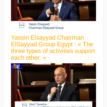
Yassin Elsayyad Chairman
ElSayyad Group Egypt : « The
three types of activities support
each other. »