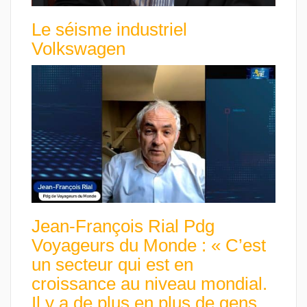
Le séisme industriel
Volkswagen
Jean-François Rial Pdg
Voyageurs du Monde : « C’est
un secteur qui est en
croissance au niveau mondial.
Il y a de plus en plus de gens