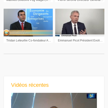
Tristan Leteurtre Co-fondateur Anevia : « L’enjeu est d’accélérer pour prendre les parts de marchés »
Emmanuel Picot Président Evolis : « Nous sommes confiants sur les 7% de croissance à taux de change constants en 2019 »
Vidéos récentes