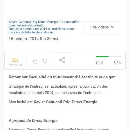
Xavier Caïtucoli Pdg Direct Energie : "La conquête
NOW PLAYING
Le séisme industriel
commerciale s'accélère".
+ de videos
Résultats semestriels 2014 du troisième acteur
Volkswagen
français de l'électricité et du gaz
16 octobre 2014 9 h 30 min
221
0
0
Views
Retour sur l’actualité du fournisseur d’éléectricité et de gaz.
Stratégie de l’entreprise, actualités après la publication des
résultats semestriels 2014, perspectives de l’entreprise.
Mon invité est
Xavier Caïtucoli Pdg Direct Energie.
A propos de
Direct
Energie
Le groupe
Direct
Energie
est aujourd’hui le troisième acteur