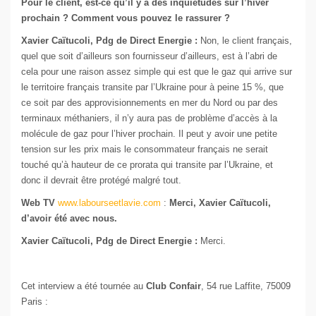
Pour le client, est-ce qu’il y a des inquiétudes sur l’hiver
prochain ? Comment vous pouvez le rassurer ?
Xavier Caïtucoli, Pdg de Direct Energie :
Non, le client français,
quel que soit d’ailleurs son fournisseur d’ailleurs, est à l’abri de
cela pour une raison assez simple qui est que le gaz qui arrive sur
le territoire français transite par l’Ukraine pour à peine 15 %, que
ce soit par des approvisionnements en mer du Nord ou par des
terminaux méthaniers, il n’y aura pas de problème d’accès à la
molécule de gaz pour l’hiver prochain. Il peut y avoir une petite
tension sur les prix mais le consommateur français ne serait
touché qu’à hauteur de ce prorata qui transite par l’Ukraine, et
donc il devrait être protégé malgré tout.
Web TV
www.labourseetlavie.com
:
Merci, Xavier Caïtucoli,
d’avoir été avec nous.
Xavier Caïtucoli, Pdg de Direct Energie :
Merci.
Cet interview a été tournée au
Club Confair
, 54 rue Laffite, 75009
Paris :