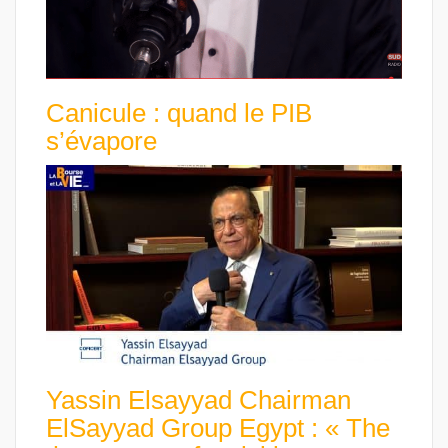
Canicule : quand le PIB
s’évapore
Yassin Elsayyad Chairman
ElSayyad Group Egypt : « The