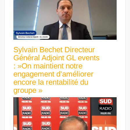
Sylvain Bechet Directeur
Général Adjoint GL events
: »On maintient notre
engagement d’améliorer
encore la rentabilité du
groupe »