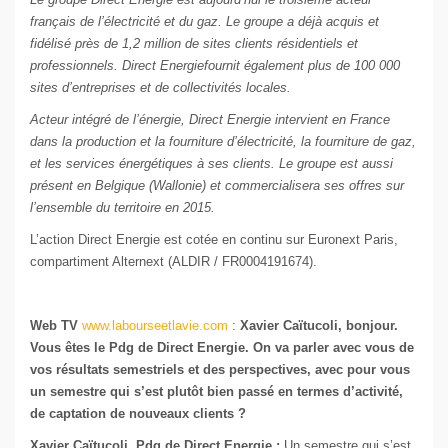
français de l’électricité et du gaz. Le groupe a déjà acquis et
fidélisé près de 1,2 million de sites clients résidentiels et
professionnels.
Direct
Energie
fournit également plus de 100 000
sites d’entreprises et de collectivités locales.
Acteur intégré de l’
énergie
,
Direct
Energie
intervient en France
dans la production et la fourniture d’électricité, la fourniture de gaz,
et les services énergétiques à ses clients. Le groupe est aussi
présent en Belgique (Wallonie) et commercialisera ses offres sur
l’ensemble du territoire en 2015.
L’action
Direct
Energie
est cotée en continu sur Euronext Paris,
compartiment Alternext (ALDIR / FR0004191674).
Web TV
www.labourseetlavie.com
:
Xavier Caïtucoli, bonjour.
Vous êtes le Pdg de
Direct Energie. On va parler avec vous de
vos résultats semestriels et des perspectives, avec pour vous
un semestre qui s’est plutôt bien passé en termes d’activité,
de captation de nouveaux clients ?
Xavier Caïtucoli, Pdg de Direct Energie :
Un semestre qui s’est