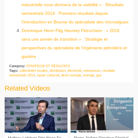
industrielle nous donnera de la visibilité » : Résultats
semestriels 2014 : Premiers résultats depuis
l'introduction en Bourse du spécialiste des microalgues
Dominique Henri Pdg Heurtey Petrochem : « 2016
sera une année de transition » : Stratégie et
perspectives du spécialiste de l'ingénierie pétrolière et
gazière
Category:
STRATEGIE ET RÉSULTATS
Tags:
collectivités locales
,
distribution
,
électricité
,
entreprises
,
résultats
semestriels 2014
,
xavier caïtucoli
,
direct energie
,
energie
,
gaz
Related Videos
Mathieu Lefebvre Pdg Waga Energy : « On sent un basculement dans le marché »
Pierre Jérôme Directeur Général Spineguard : « La vis intelligente est en ordre de bataille pour les Etats-Unis »