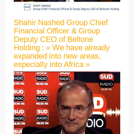
Shahir Nashed Group Chief
Financial Officer & Group
Deputy CEO of Beltone
Holding : « We have already
expanded into new areas,
especially into Africa »