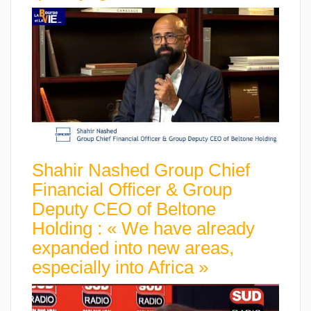
Shahir Nashed Group Chief
Financial Officer & Group
Deputy CEO of Beltone
Holding : « We have already
expanded into new areas,
especially into Africa »