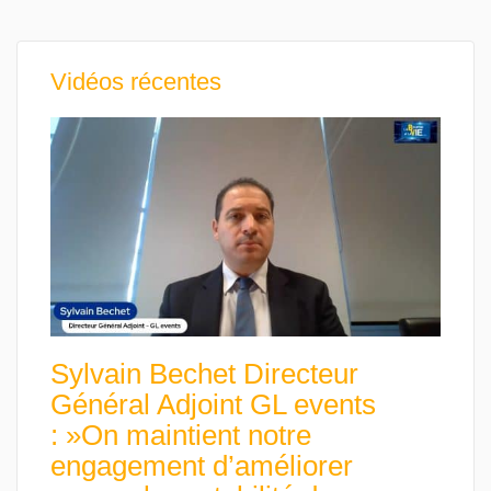
Vidéos récentes
Sylvain Bechet Directeur
Général Adjoint GL events
: »On maintient notre
engagement d’améliorer