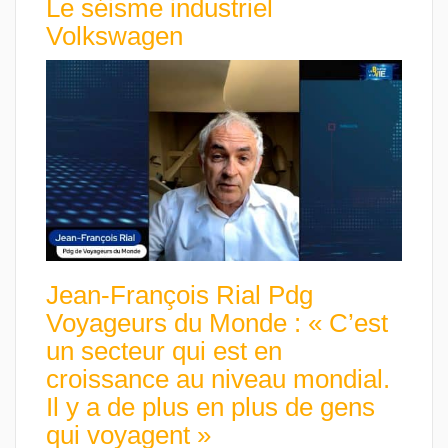
Le séisme industriel
Volkswagen
Jean-François Rial Pdg
Voyageurs du Monde : « C’est
un secteur qui est en
croissance au niveau mondial.
Il y a de plus en plus de gens
qui voyagent »