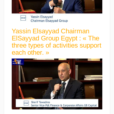
Yassin Elsayyad Chairman
ElSayyad Group Egypt : « The
three types of activities support
each other. »