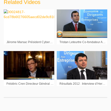
Related Videos
Jérome Marsac Président Cybergun
Tristan Leteurtre Co-fondateur Anevia : « L’enjeu est d’accélérer pour prendre les parts de marchés »
Frédéric Cren Directeur Général Inventiva : « On a un produit efficace sur ce marché »
Résultats 2012 : Interview d’Hervé Montjotin Président du Directoire de Norbert Dentressangle