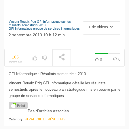
Vincent Rouaix Pdg GFI Informatique sur les
Le séisme industriel
résultats semestriels 2010 .
+ de videos
GFI Informatique groupe de services informatiques
Volkswagen
NOW PLAYING
2 septembre 2010 10 h 12 min
105
0
0
Views
GFI Informatique : Résultats semestriels 2010
Vincent Rouaix Pdg GFI Informatique détaille les résultats
semestriels après le nouveau plan stratégique mis en oeuvre par le
groupe de services informatiques.
Pas d'articles associés.
Category:
STRATEGIE ET RÉSULTATS