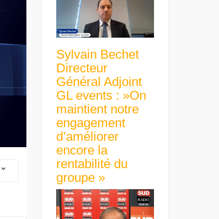
Sylvain Bechet
Directeur
Général Adjoint
GL events : »On
maintient notre
engagement
d’améliorer
encore la
rentabilité du
groupe »
 Group Chief
er & Group
 Beltone
 have already
Guillaume Gibault 
 new areas,
Euro numérique : la BCE
Marie Directrice Ex
Africa »
avance avec un frein à main !
Slip Français : « Un