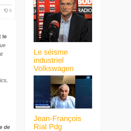
croissance rentable
0
 le
ue
Le séisme
nt
industriel
Volkswagen
ics,
Jean-François
Rial Pdg
e de