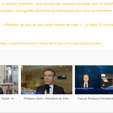
Sur le second semestre, nous aurons de nouveaux produits pour le march
chnologies chirurgicales destinées à l'orthopédie pour tous les membres
 : « Réduire de plus en plus notre besoin de cash » : La Web Tv renco
ologie
,
conseil d'administration
,
médical
,
Pierre Dumouchel
,
regroupement d'actions
Hubert Grouès Pdg de Tipiak : Interview du 24 juin 2010
Philippe Gelin, Président du Directoire Groupe LDC : « Nous allons nous concentrer sur l’intégration des croissances externes »