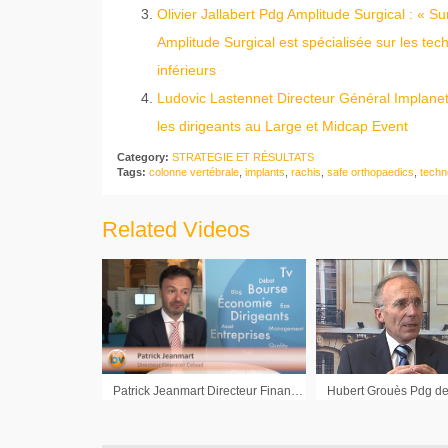
Olivier Jallabert Pdg Amplitude Surgical : « 
Amplitude Surgical est spécialisée sur les te
inférieurs
Ludovic Lastennet Directeur Général Implanet
les dirigeants au Large et Midcap Event
Category:
STRATEGIE ET RÉSULTATS
Tags:
colonne vertébrale
,
implants
,
rachis
,
safe orthopaedics
,
techn
Related Videos
Patrick Jeanmart Directeur Financier Celyad : « Nous ne dépendons pas d’un partenaire pour aller au bout de nos études »