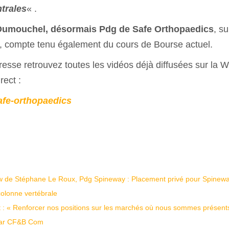
trales
« .
 Dumouchel, désormais Pdg de Safe Orthopaedics
, s
es, compte tenu également du cours de Bourse actuel.
resse retrouvez toutes les vidéos déjà diffusées sur la 
rect :
afe-orthopaedics
view de Stéphane Le Roux, Pdg Spineway : Placement privé pour Spinewa
 colonne vertébrale
 : « Renforcer nos positions sur les marchés où nous sommes présents
par CF&B Com