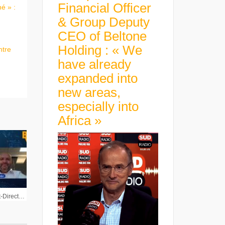
Financial Officer
é » :
& Group Deputy
CEO of Beltone
Holding : « We
ntre
have already
expanded into
new areas,
especially into
Africa »
Pascal Rialland Président-Directeur Général Balyo : « Notre sujet c’est la croissance »