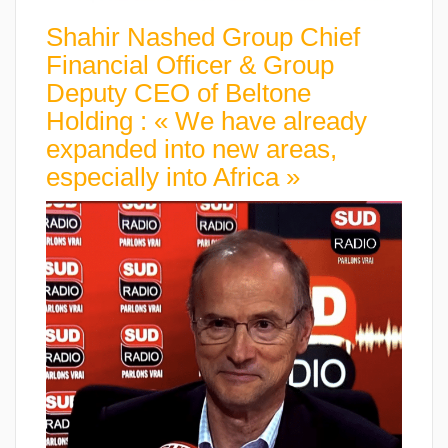
Shahir Nashed Group Chief
Financial Officer & Group
Deputy CEO of Beltone
Holding : « We have already
expanded into new areas,
especially into Africa »