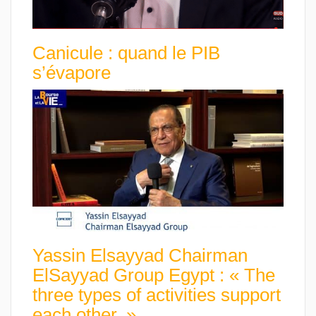
Canicule : quand le PIB
s’évapore
Yassin Elsayyad Chairman
ElSayyad Group Egypt : « The
three types of activities support
each other. »