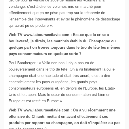
décidé pour la vendange 2009 de réduire les volumes à la
vendange, c’est-à-dire les volumes mis en marché pour
effectivement que ça ne pèse pas trop sur la trésorerie de
l’ensemble des intervenants et éviter le phénomène de déstockage
qui aurait pu se produire ».
Web TV www.labourseetlavie.com : Est-ce que la crise a
bouleversé, je dirais, les marchés établis du Champagne ou
quelque part on trouve toujours dans le trio de tête les mêmes
pays consommateurs en quelque sorte ?
Paul Bamberger : « Voilà non non il n’y a pas eu de
bouleversement dans le trio de tête. On a vu finalement là où le
champagne était une habitude et était très ancré, c’est-à-dire
essentiellement les pays européens, les grands pays
consommateurs européens et, en dehors de l’Europe, les Etats-
Unis et le Japon. Mais le cœur de consommation est bien en
Europe et est resté en Europe ».
Web TV www.labourseetlavie.com : On a vu récemment une
offensive du Chianti, mettant en avant effectivement ces
produits par rapport au champagne, on doit s’inquiéter ou pas