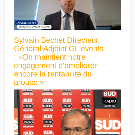
Sylvain Bechet Directeur
Général Adjoint GL events
: »On maintient notre
engagement d’améliorer
encore la rentabilité du
groupe »