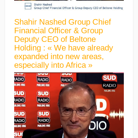
Shahir Nashed Group Chief
Financial Officer & Group
Deputy CEO of Beltone
Holding : « We have already
expanded into new areas,
especially into Africa »