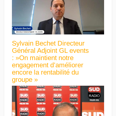
Sylvain Bechet Directeur
Général Adjoint GL events
: »On maintient notre
engagement d’améliorer
encore la rentabilité du
groupe »