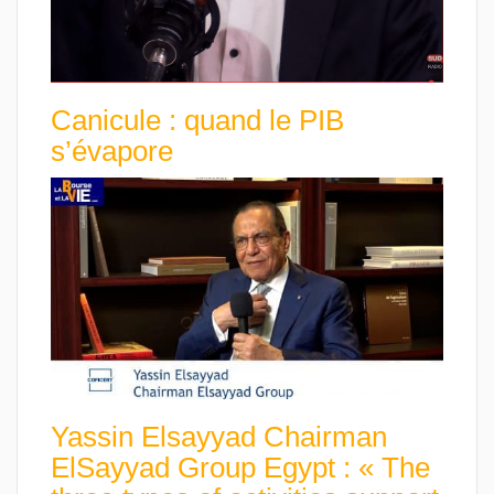
Canicule : quand le PIB
s’évapore
Yassin Elsayyad Chairman
ElSayyad Group Egypt : « The