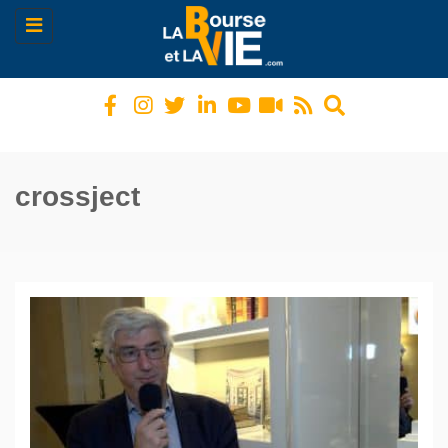
Toggle
navigation
crossject