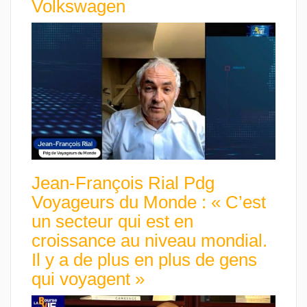
Volkswagen
Jean-François Rial Pdg
Voyageurs du Monde : « C’est
un secteur qui est en
croissance au niveau mondial.
Il y a de plus en plus de gens
qui voyagent »