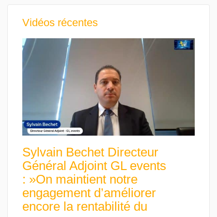
Vidéos récentes
Sylvain Bechet Directeur
Général Adjoint GL events
: »On maintient notre
engagement d’améliorer
encore la rentabilité du