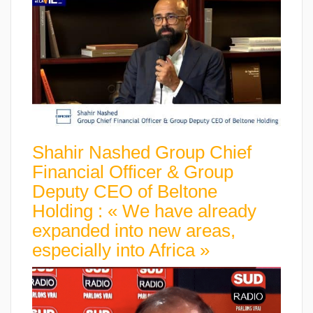
Shahir Nashed Group Chief
Financial Officer & Group
Deputy CEO of Beltone
Holding : « We have already
expanded into new areas,
especially into Africa »