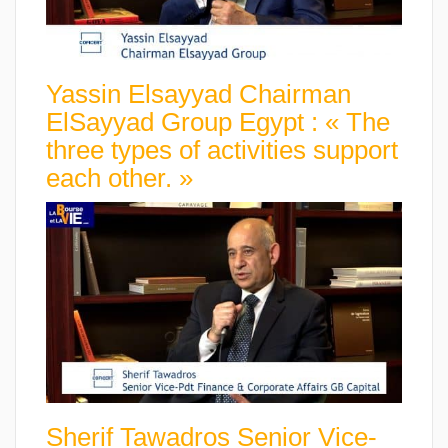
Yassin Elsayyad Chairman
ElSayyad Group Egypt : « The
three types of activities support
each other. »
Sherif Tawadros Senior Vice-