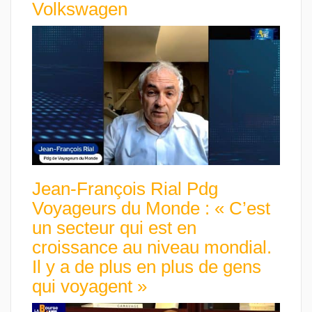
Volkswagen
Jean-François Rial Pdg
Voyageurs du Monde : « C’est
un secteur qui est en
croissance au niveau mondial.
Il y a de plus en plus de gens
qui voyagent »