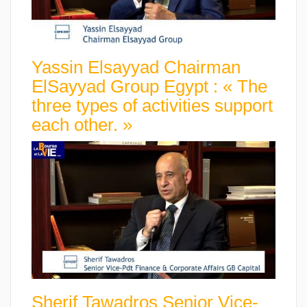
Yassin Elsayyad Chairman
ElSayyad Group Egypt : « The
three types of activities support
each other. »
Sherif Tawadros Senior Vice-