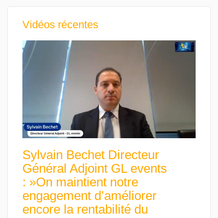
Vidéos récentes
Sylvain Bechet Directeur
Général Adjoint GL events
: »On maintient notre
engagement d’améliorer
encore la rentabilité du