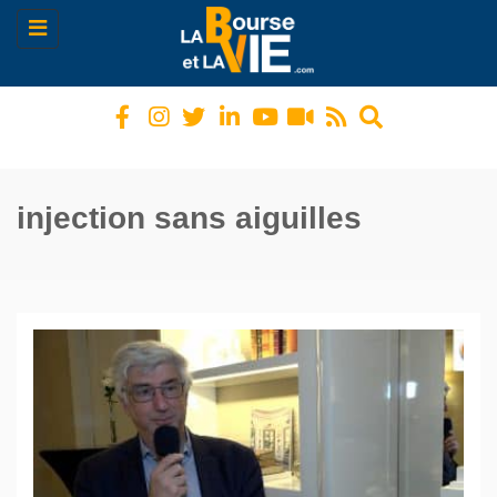
Toggle
navigation
injection sans aiguilles