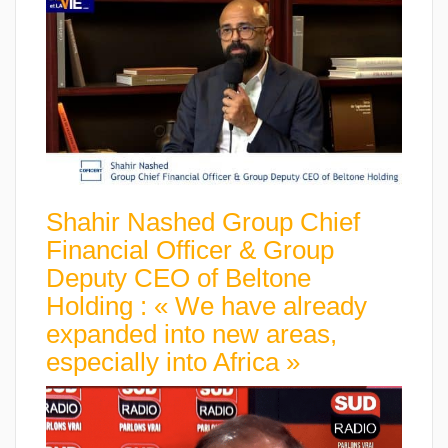
Shahir Nashed Group Chief
Financial Officer & Group
Deputy CEO of Beltone
Holding : « We have already
expanded into new areas,
especially into Africa »