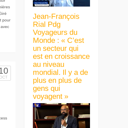
tor
nières
Giré
Jean-François
t pour
Rial Pdg
s avec
Voyageurs du
Monde : « C’est
un secteur qui
est en croissance
au niveau
10
mondial. Il y a de
OCT
plus en plus de
gens qui
voyagent »
cess