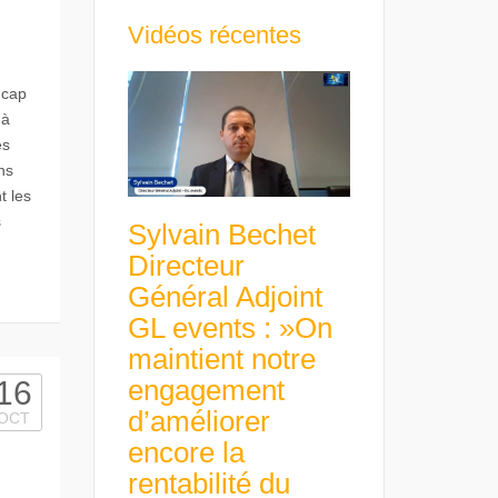
Vidéos récentes
dcap
 à
es
ns
t les
s
Sylvain Bechet
Directeur
Général Adjoint
GL events : »On
maintient notre
engagement
16
d’améliorer
OCT
encore la
rentabilité du