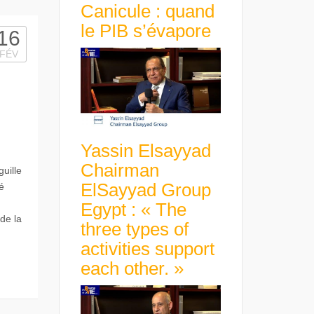
Canicule : quand
le PIB s’évapore
16
FÉV
Yassin Elsayyad
Chairman
uille
ElSayyad Group
sé
Egypt : « The
de la
three types of
activities support
each other. »