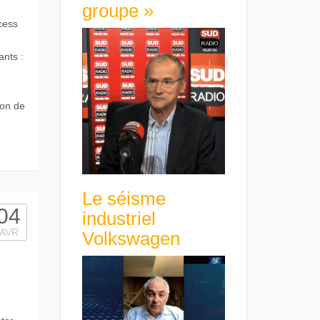
groupe »
cess
nts :
ion de
Le séisme
04
industriel
AVR
Volkswagen