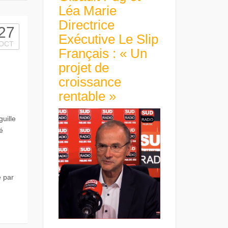
Léa Marie
Directrice
27
Exécutive Le Slip
OCT
Français : « Un
projet de
croissance
rentable »
uille
sé
é par