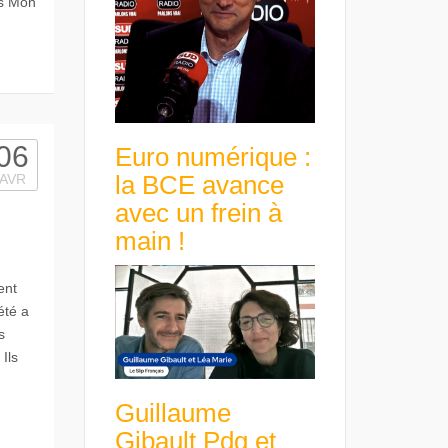
ts Mon
06
Euro numérique :
la BCE avance
AVR
avec un frein à
main !
ent
été a
s
Ils
Guillaume
Gibault Pdg et