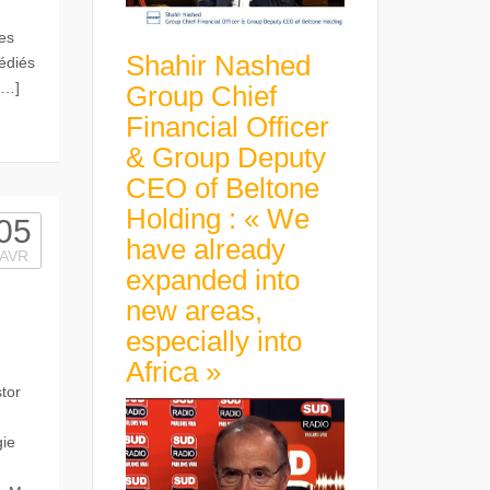
des
Shahir Nashed
édiés
[…]
Group Chief
Financial Officer
& Group Deputy
CEO of Beltone
Holding : « We
05
have already
AVR
expanded into
new areas,
especially into
Africa »
tor
gie