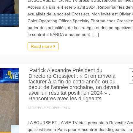
LA BOURSE ET LA VIE TV présent aux rencontres Inves
Access à Paris le 4 et le 5 avril 2024. Retour sur les der
actualités de la société Crossject. Mon invité est Olivier 
Chief Operating Officer-Specialty Pharma chez Crossjec
parler des actualités, de la stratégie et des perspective
le contrat « BARDA » notamment. […]
Read more
Patrick Alexandre Président du
Directoire Crossject : « Si on arrive à
facturer à la fin de cette année ou au
début de l’année prochaine, on devrait
avoir un résultat positif en 2024 » :
Rencontres avec les dirigeants
STRATEGIE ET RÉSULTATS
LA BOURSE ET LA VIE TV était présente à l’Investor Ac
qui s’est tenu à Paris pour rencontrer des dirigeants. La