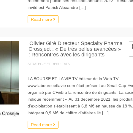
récemment publié ses résultats annuels 2022 : Résulta
invité est Patrick Alexandre […]
Read more
Olivier Giré Directeur Specialty Pharma
Crossject : « De très belles avancées »
: Rencontres avec les dirigeants
STRATEGIE ET RÉSULTATS
LA BOURSE ET LA VIE TV éditeur de la Web TV
www.labourseetlavie.com était présent au Small Cap Ev
organisé par CF&B à la rencontre de dirigeants. La soci
indiqué récemment « Au 31 décembre 2021, les produit
d’exploitation s’établissent à 6,8 M€ en hausse de 18 %. 
intègrent 0,9 M€ de chiffre d’affaires lié […]
Read more