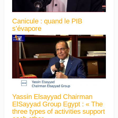
Canicule : quand le PIB
s’évapore
Yassin Elsayyad Chairman
ElSayyad Group Egypt : « The
three types of activities support