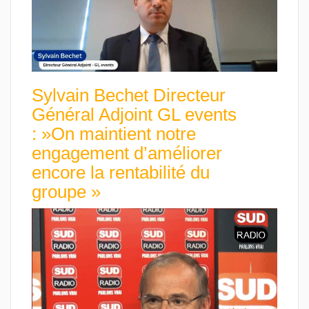
Sylvain Bechet Directeur
Général Adjoint GL events
: »On maintient notre
engagement d’améliorer
encore la rentabilité du
groupe »