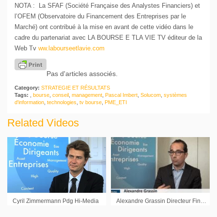
NOTA : La SFAF (Société Française des Analystes Financiers) et
l’OFEM (Observatoire du Financement des Entreprises par le
Marché) ont contribué à la mise en avant de cette vidéo dans le
cadre du partenariat avec LA BOURSE E TLA VIE TV éditeur de la
Web Tv
ww.labourseetlavie.com
Pas d'articles associés.
Category:
STRATEGIE ET RÉSULTATS
Tags:
,
bourse
,
conseil
,
management
,
Pascal Imbert
,
Solucom
,
systèmes
d'information
,
technologies
,
tv bourse
,
PME_ETI
Related Videos
Cyril Zimmermann Pdg Hi-Media
Alexandre Grassin Directeur Financier Genkyotex : « L’étude sur la PBC est clé pour la société »