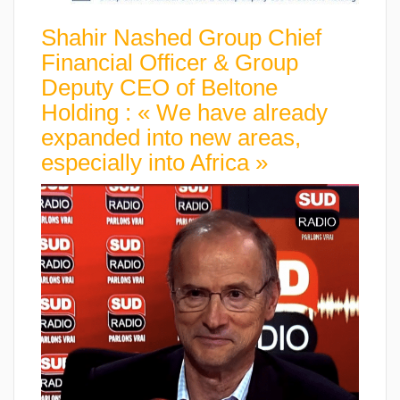
Shahir Nashed Group Chief
Financial Officer & Group
Deputy CEO of Beltone
Holding : « We have already
expanded into new areas,
especially into Africa »