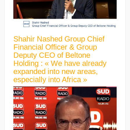
Shahir Nashed Group Chief
Financial Officer & Group
Deputy CEO of Beltone
Holding : « We have already
expanded into new areas,
especially into Africa »