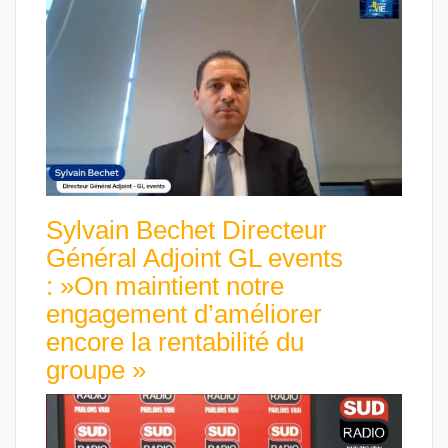
Sylvain Bechet Directeur
Général Adjoint GL events
: »On maintient notre
engagement d’améliorer
encore la rentabilité du
groupe »