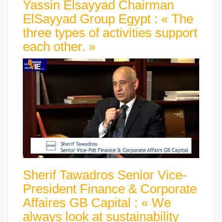
Yassin Elsayyad Chairman
ElSayyad Group Egypt : « The
three types of activities support
each other. »
Sherif Tawadros Senior Vice-
President Finance & Corporate
Affaires GB Capital : « We
always look at sustainability