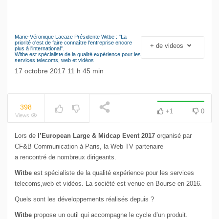
Marie-Véronique Lacaze Présidente Witbe : "La
Le séisme industriel
priorité c'est de faire connaître l'entreprise encore
+ de videos
NOW PLAYING
plus à l'international".
Volkswagen
Witbe est spécialiste de la qualité expérience pour les
services telecoms, web et vidéos
17 octobre 2017 11 h 45 min
398
+1
0
Views
Lors de
l’European Large & Midcap Event 2017
organisé par
CF&B Communication à Paris, la Web TV partenaire
a rencontré de nombreux dirigeants.
Witbe
est spécialiste de la qualité expérience pour les services
telecoms,web et vidéos. La société est venue en Bourse en 2016.
Quels sont les développements réalisés depuis ?
Witbe
propose un outil qui accompagne le cycle d’un produit.