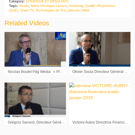
Category:
STRATEGIE ET RÉSULTATS
Tags:
réseau
,
Marie-Véronique Lacaze
,
monitoring
,
Qualité d'Expérience
(QoE)
,
Smart TV
,
Technologies de Test
,
telecom
,
Witbe
Related Videos
Nicolas Boutet Pdg Wedia : « Plutôt des signaux positifs sur nos marchés »
Olivier Soula Directeur Général Adocia : « Nouer un partenariat »
Grégory Sanson, Directeur Général Adjoint en charge des Finances Bonduelle : « Nous avons une ambition équilibrée entre croissance externe et interne »
Victoire Aubry Directrice Financière Icade : « La décote d’Icade est une opportunité pour rentrer sur la valeur »