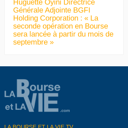
Huguette Oyini Directrice
Générale Adjointe BGFI
Holding Corporation : « La
seconde opération en Bourse
sera lancée à partir du mois de
septembre »
LA BOURSE ET LA VIE TV