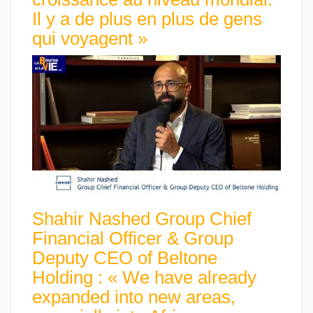
Il y a de plus en plus de gens
qui voyagent »
Shahir Nashed Group Chief
Financial Officer & Group
Deputy CEO of Beltone
Holding : « We have already
expanded into new areas,