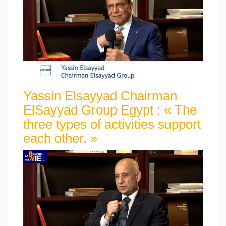
Yassin Elsayyad Chairman
ElSayyad Group Egypt : « The
three types of activities support
each other. »