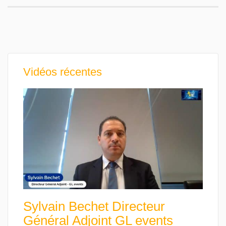
Vidéos récentes
Sylvain Bechet Directeur
Général Adjoint GL events