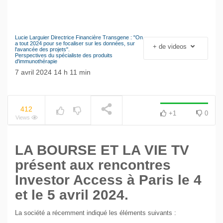
Lucie Larguier Directrice Financière Transgene : "On
Le séisme industriel
a tout 2024 pour se focaliser sur les données, sur
+ de videos
NOW PLAYING
l'avancée des projets".
Volkswagen
Perspectives du spécialiste des produits
d'immunothérapie
7 avril 2024 14 h 11 min
412
+1
0
Views
LA BOURSE ET LA VIE TV
présent aux rencontres
Investor Access à Paris le 4
et le 5 avril 2024.
La société a récemment indiqué les éléments suivants :