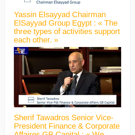
Yassin Elsayyad Chairman
ElSayyad Group Egypt : « The
three types of activities support
each other. »
Sherif Tawadros Senior Vice-
President Finance & Corporate
Affaires GB Capital : « We