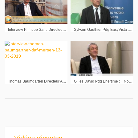
Interview Philippe Santi Directeur Général Délégué Interparfums : « Pas de précipitation dans les acquisitions »
Sylvain Gauthier Pdg EasyVista : « Notre objectif c’est la croissance »
Thomas Baumgarten Directeur Administratif et Financier Mersen : « Nous sommes nettement plus forts pour aborder même des environnements moins favorables »
Gilles David Pdg Enertime : « Nous avons un carnet de commandes qui va se déployer cette année »