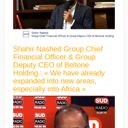
Shahir Nashed Group Chief
Financial Officer & Group
Deputy CEO of Beltone
Holding : « We have already
expanded into new areas,
especially into Africa »