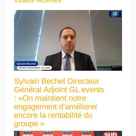
Vidéos récentes
Sylvain Bechet Directeur
Général Adjoint GL events
: »On maintient notre
engagement d’améliorer
encore la rentabilité du
groupe »