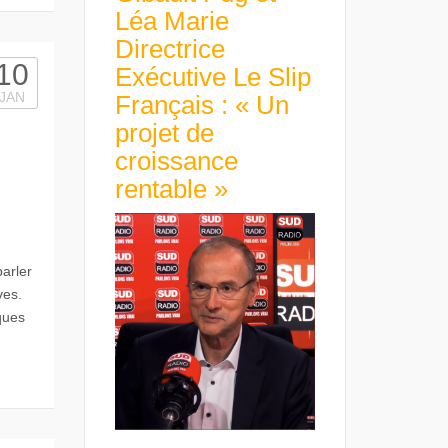
Léa Marie
Directrice
10
Exécutive Le Slip
JAN
Français : « Un
projet de
croissance
rentable »
parler
ives.
ques