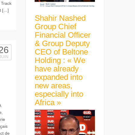
 Track
t […]
Shahir Nashed
Group Chief
Financial Officer
& Group Deputy
26
CEO of Beltone
JUIN
Holding : « We
have already
expanded into
new areas,
especially into
Africa »
A
e,
rie
nçais
act de