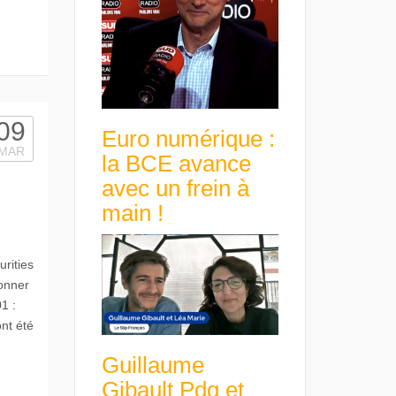
09
Euro numérique :
MAR
la BCE avance
avec un frein à
main !
rities
onner
1 :
ont été
Guillaume
Gibault Pdg et