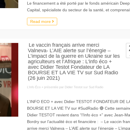
Le financement a été porté par le fonds américain Deep
Capital, spécialiste du secteur de la santé, et comprenai
Read more
Le vaccin français arrive merci
Valneva- L’AIE alerte sur l’énergie –
L’impact de la guerre en Ukraine sur les
agriculteurs et l’Afrique : L'info éco +
avec Didier Testot Fondateur de LA
BOURSE ET LA VIE TV sur Sud Radio
(26 juin 2021)
L'info Éco + présentée par Didier Testot sur Sud Radio
L’INFO ECO + avec Didier TESTOT FONDATEUR DE L
BOURSE ET LA VIE TV sur #SudRadio 🔴 Cette semain
Didier TESTOT revient dans “l’Info éco +” avec Jean-Ma
Bordry sur l’actualité éco et financière : – Le vaccin fra
arrive merci Valneva – L’AIE alerte sur l’énergie – L’imp