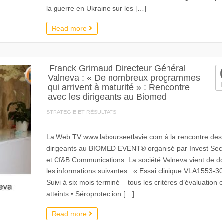
la guerre en Ukraine sur les […]
Read more
Franck Grimaud Directeur Général
Valneva : « De nombreux programmes
qui arrivent à maturité » : Rencontre
avec les dirigeants au Biomed
STRATEGIE ET RÉSULTATS
La Web TV www.labourseetlavie.com à la rencontre des
dirigeants au BIOMED EVENT® organisé par Invest Secu
et Cf&B Communications. La société Valneva vient de d
les informations suivantes : « Essai clinique VLA1553-30
Suivi à six mois terminé – tous les critères d’évaluation 
atteints • Séroprotection […]
Read more