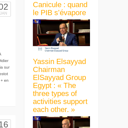
Canicule : quand
02
le PIB s’évapore
JAN
A
Yassin Elsayyad
idier
ia sur
Chairman
estot
ElSayyad Group
 + en
Egypt : « The
three types of
activities support
each other. »
16