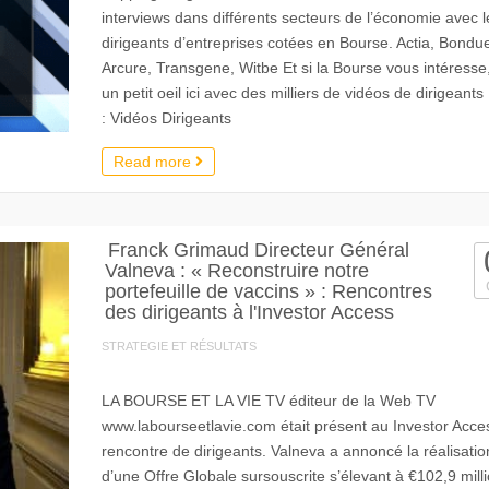
interviews dans différents secteurs de l’économie avec l
dirigeants d’entreprises cotées en Bourse. Actia, Bondue
Arcure, Transgene, Witbe Et si la Bourse vous intéresse,
un petit oeil ici avec des milliers de vidéos de dirigeants
: Vidéos Dirigeants
Read more
Franck Grimaud Directeur Général
Valneva : « Reconstruire notre
portefeuille de vaccins » : Rencontres
des dirigeants à l'Investor Access
STRATEGIE ET RÉSULTATS
LA BOURSE ET LA VIE TV éditeur de la Web TV
www.labourseetlavie.com était présent au Investor Acces
rencontre de dirigeants. Valneva a annoncé la réalisatio
d’une Offre Globale sursouscrite s’élevant à €102,9 mill