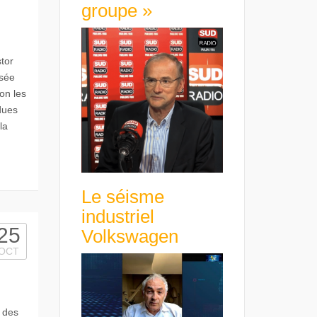
groupe »
tor
isée
on les
dues
la
Le séisme
industriel
25
Volkswagen
OCT
 des