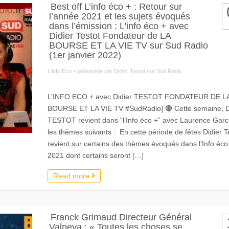
Best off L’info éco + : Retour sur
l’année 2021 et les sujets évoqués
dans l’émission : L'info éco + avec
Didier Testot Fondateur de LA
BOURSE ET LA VIE TV sur Sud Radio
(1er janvier 2022)
L'info Éco + présentée par Didier Testot sur Sud Radio
L’INFO ECO + avec Didier TESTOT FONDATEUR DE L
BOURSE ET LA VIE TV #SudRadio] 🔴 Cette semaine, D
TESTOT revient dans “l’Info éco +” avec Laurence Garc
les thèmes suivants : En cette période de fêtes Didier T
revient sur certains des thèmes évoqués dans l’Info éco
2021 dont certains seront […]
Read more
Franck Grimaud Directeur Général
Valneva : « Toutes les choses se