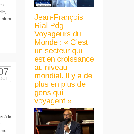
es
lle,
Jean-François
 alors
Rial Pdg
Voyageurs du
Monde : « C’est
un secteur qui
est en croissance
au niveau
07
mondial. Il y a de
OCT
plus en plus de
gens qui
voyagent »
s à la
n
ions