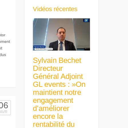
Vidéos récentes
tor
emment
et
ndus
Sylvain Bechet
Directeur
Général Adjoint
GL events : »On
maintient notre
engagement
06
d’améliorer
AVR
encore la
rentabilité du