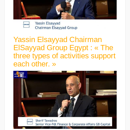
Yassin Elsayyad Chairman
ElSayyad Group Egypt : « The
three types of activities support
each other. »