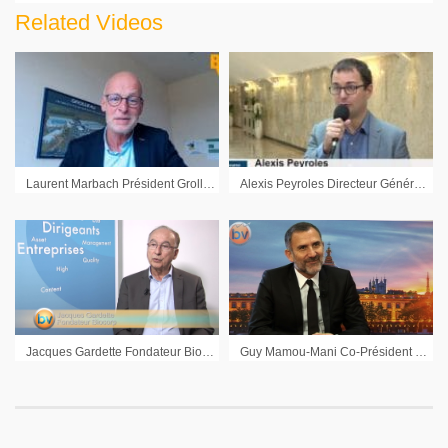
Related Videos
Laurent Marbach Président Grolleau : « Nous avons un carnet de commandes bien rempli »
Alexis Peyroles Directeur Général Ose Immunotherapeutics : « Nous sommes dans l’exécution de notre portefeuille clinique »
Jacques Gardette Fondateur Biocorp : « Le besoin va rencontrer la technologie dans la e-santé »
Guy Mamou-Mani Co-Président Groupe Open : « Un fort potentiel de croissance pour Open sur le résultat »