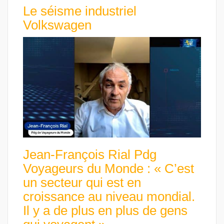
Le séisme industriel
Volkswagen
Jean-François Rial Pdg
Voyageurs du Monde : « C’est
un secteur qui est en
croissance au niveau mondial.
Il y a de plus en plus de gens