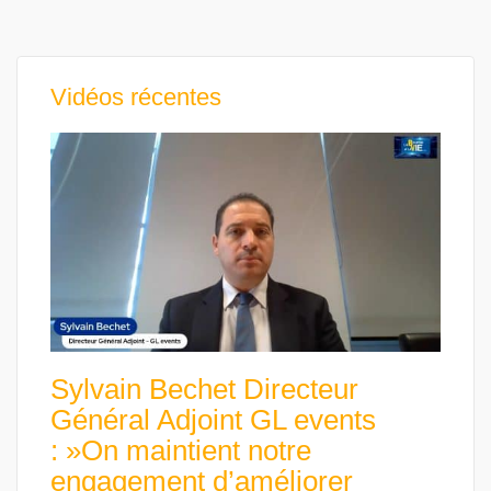
Vidéos récentes
Sylvain Bechet Directeur
Général Adjoint GL events
: »On maintient notre
engagement d’améliorer