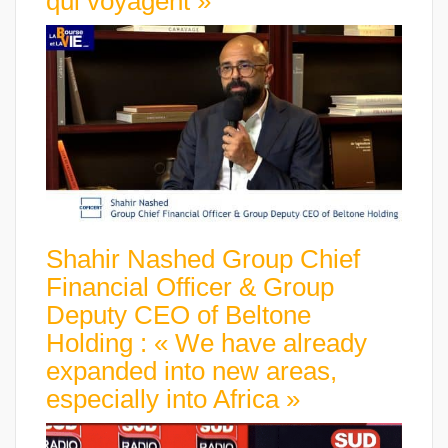
qui voyagent »
Shahir Nashed Group Chief
Financial Officer & Group
Deputy CEO of Beltone
Holding : « We have already
expanded into new areas,
especially into Africa »