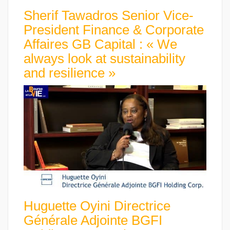
Sherif Tawadros Senior Vice-
President Finance & Corporate
Affaires GB Capital : « We
always look at sustainability
and resilience »
Huguette Oyini Directrice
Générale Adjointe BGFI