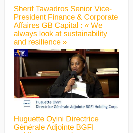
Sherif Tawadros Senior Vice-
President Finance & Corporate
Affaires GB Capital : « We
always look at sustainability
and resilience »
Huguette Oyini Directrice
Générale Adjointe BGFI