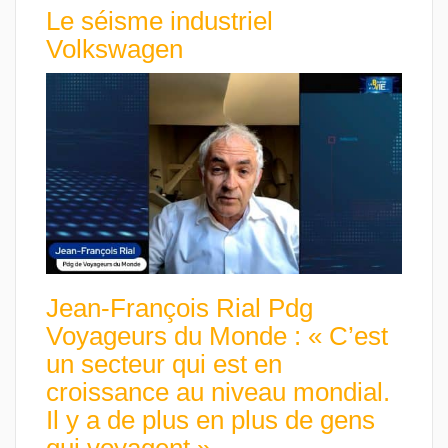
Le séisme industriel
Volkswagen
Jean-François Rial Pdg
Voyageurs du Monde : « C’est
un secteur qui est en
croissance au niveau mondial.
Il y a de plus en plus de gens
qui voyagent »