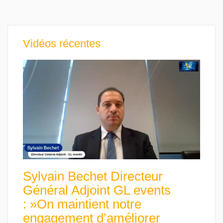
Vidéos récentes
Sylvain Bechet Directeur
Général Adjoint GL events
: »On maintient notre
engagement d’améliorer