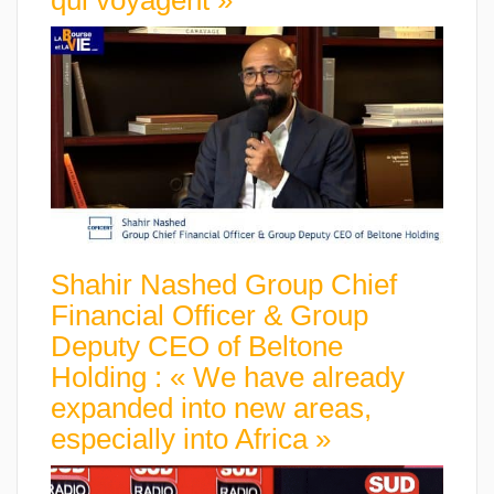
Shahir Nashed Group Chief
Financial Officer & Group
Deputy CEO of Beltone
Holding : « We have already
expanded into new areas,
especially into Africa »