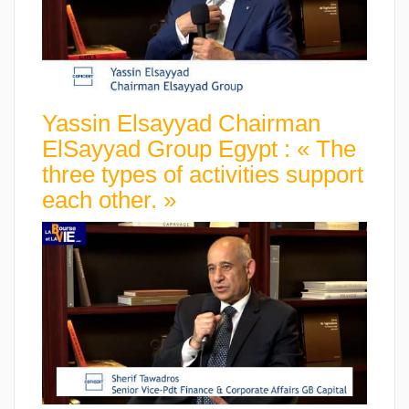
Yassin Elsayyad Chairman
ElSayyad Group Egypt : « The
three types of activities support
each other. »