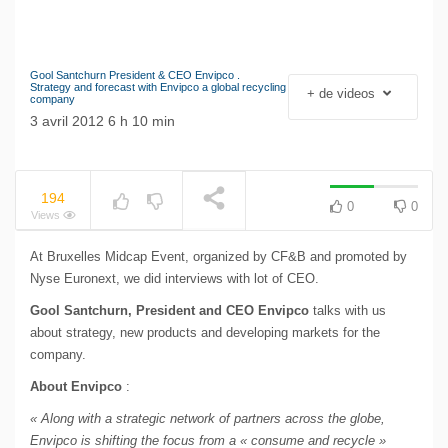
Gool Santchurn President & CEO Envipco .
Le séisme industriel
Strategy and forecast with Envipco a global recycling
+ de videos
company
Volkswagen
NOW PLAYING
3 avril 2012 6 h 10 min
194
0
0
Views
At Bruxelles Midcap Event, organized by CF&B and promoted by
Nyse Euronext, we did interviews with lot of CEO.
Gool Santchurn, President and CEO Envipco
talks with us
about strategy, new products and developing markets for the
company.
About Envipco
:
« Along with a strategic network of partners across the globe,
Envipco is shifting the focus from a « consume and recycle »