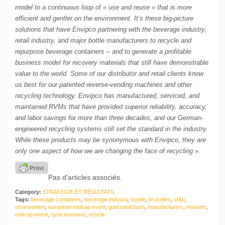
model to a continuous loop of « use and reuse » that is more
efficient and gentler on the environment. It’s these big-picture
solutions that have Envipco partnering with the beverage industry,
retail industry, and major bottle manufacturers to recycle and
repurpose beverage containers – and to generate a profitable
business model for recovery materials that still have demonstrable
value to the world. Some of our distributor and retail clients know
us best for our patented reverse-vending machines and other
recycling technology. Envipco has manufactured, serviced, and
maintained RVMs that have provided superior reliability, accuracy,
and labor savings for more than three decades, and our German-
engineered recycling systems still set the standard in the industry.
While these products may be synonymous with Envipco, they are
only one aspect of how we are changing the face of recycling ».
Pas d'articles associés.
Category:
STRATEGIE ET RÉSULTATS
Tags:
beverage containers
,
beverage industry
,
bootle
,
bruxelles
,
cf&b
,
environment
,
european midcap event
,
gool santchurn
,
manufacturers
,
markets
,
midcap event
,
nyse euronext
,
ecycle