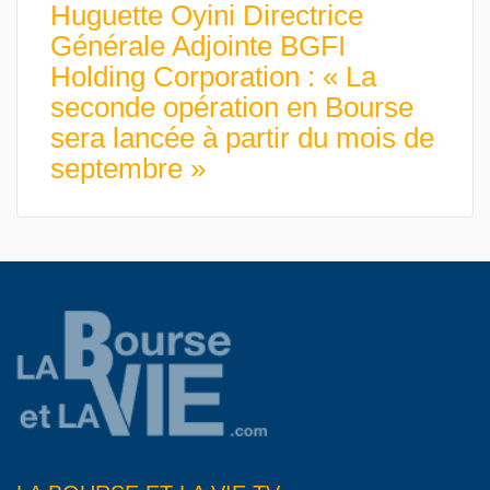
Huguette Oyini Directrice
Générale Adjointe BGFI
Holding Corporation : « La
seconde opération en Bourse
sera lancée à partir du mois de
septembre »