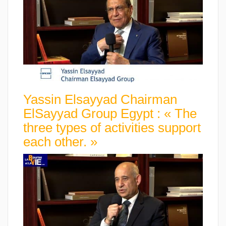
Yassin Elsayyad Chairman
ElSayyad Group Egypt : « The
three types of activities support
each other. »