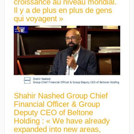
croissance au niveau mondial.
Il y a de plus en plus de gens
qui voyagent »
Shahir Nashed Group Chief
Financial Officer & Group
Deputy CEO of Beltone
Holding : « We have already
expanded into new areas,