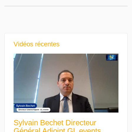
Vidéos récentes
Sylvain Bechet Directeur
Général Adjoint GL events