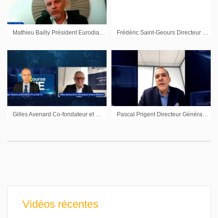
Mathieu Bailly Président Eurodia : « Eurodia connaît un développement significatif, notamment grâce au marché du lithium »
Frédéric Saint-Geours Directeur Financier Dév. Stratégie PSA Peugeot Citroën
Gilles Avenard Co-fondateur et Directeur général Acticor Biotech : « Nous sommes une société de développement »
Pascal Prigent Directeur Général Genfit : « Nous aimerions donner la priorité à nos actionnaires historiques »
Vidéos récentes