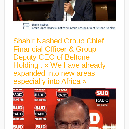
Shahir Nashed Group Chief
Financial Officer & Group
Deputy CEO of Beltone
Holding : « We have already
expanded into new areas,
especially into Africa »