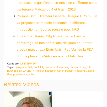
introductions qui s’annonce très bien » : Retour sur la
conférence Midcap du 4 et 5 avril 2018
Philippe Bottu Directeur Général Délégué HRS : « On
va proposer un modèle économique différent » :
Introduction en Bourse réussie pour HRS
Luc-André Granier Pdg Advicenne : « C’est le
démarrage de nos opérations cliniques pour notre
produit majeur aux Etats-Unis : Feu Vert de la FDA
pour la phase III d’Advicenne aux Etats Unis
Category:
L'INTERVIEW
Tags:
navigation
,
Bali
,
BALI 4.4
,
bourse
,
catamarans
,
Catana Group
,
LA
BOURSE ET LA VIE TV
,
moteur
,
nautisme
,
Olivier Poncin Président Catana
Group
,
plaisance
,
voile
Related Videos