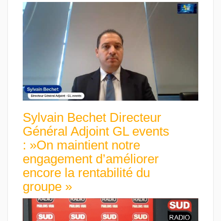
Sylvain Bechet Directeur
Général Adjoint GL events
: »On maintient notre
engagement d’améliorer
encore la rentabilité du
groupe »