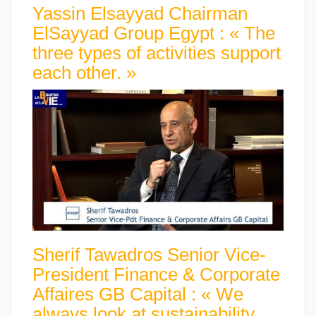
Yassin Elsayyad Chairman
ElSayyad Group Egypt : « The
three types of activities support
each other. »
Sherif Tawadros Senior Vice-
President Finance & Corporate
Affaires GB Capital : « We
always look at sustainability