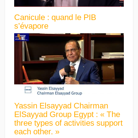
Canicule : quand le PIB
s’évapore
Yassin Elsayyad Chairman
ElSayyad Group Egypt : « The
three types of activities support
each other. »