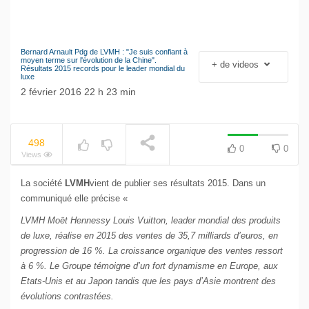
Bernard Arnault Pdg de LVMH : "Je suis confiant à
NOW PLAYING
Le séisme industriel
moyen terme sur l'évolution de la Chine".
+ de videos
Résultats 2015 records pour le leader mondial du
Volkswagen
luxe
2 février 2016 22 h 23 min
498
0
0
Views
La société
LVMH
vient de publier ses résultats 2015. Dans un
communiqué elle précise «
LVMH Moët Hennessy Louis Vuitton, leader mondial des produits
de luxe, réalise en 2015 des ventes de 35,7 milliards d’euros, en
progression de 16 %. La croissance organique des ventes ressort
à 6 %. Le Groupe témoigne d’un fort dynamisme en Europe, aux
Etats-Unis et au Japon tandis que les pays d’Asie montrent des
évolutions contrastées.