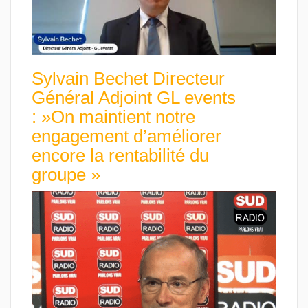
Sylvain Bechet Directeur
Général Adjoint GL events
: »On maintient notre
engagement d’améliorer
encore la rentabilité du
groupe »