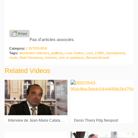
Pas d'articles associés.
Category:
L'INTERVIEW
Tags:
distribution sélective
,
joaillerie
,
Louis Vuitton
,
Luxe
,
LVMH
,
maroquinerai
,
mode
,
Moët Hennessy
,
montres
,
vins et spiritueux
,
Bernard Arnault
Related Videos
Interview de Jean-Marie Catala Directeur du Développement Groupama AM et de Thibault de Saint Priest Associé Gérant Acofi SCA
Denis Thiery Pdg Neopost