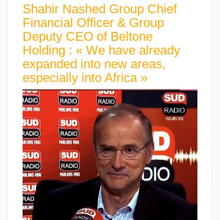
Shahir Nashed Group Chief
Financial Officer & Group
Deputy CEO of Beltone
Holding : « We have already
expanded into new areas,
especially into Africa »