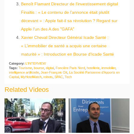
Benoît Flamant Directeur de l’investissement digital
Finaltis : « Le contenu de l’annonce était plutôt
décevant » : Apple fait-il sa révolution ? Regard sur
Apple l'un des A des "GAFA"
Xavier Cheval Directeur Général Icade Santé :
« L’immobilier de santé a acquis une certaine
maturité » : Introduction en Bourse d'Icade Santé
Category:
L'INTERVIEW
Tags:
Tourisme
,
bourse
,
digital
,
Foncière Paris Nord
,
hotellerie
,
immobilier
,
intelligence artificielle
,
Jean-François Ott
,
La Société Parisienne d’Apports en
Capital
,
MyHotelMatch
,
robots
,
SPAC
,
Tech
Related Videos