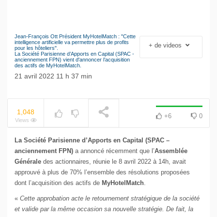
Jean-François Ott Président MyHotelMatch : "Cette
Le séisme industriel
intelligence artificielle va permettre plus de profits
+ de videos
NOW PLAYING
pour les hôteliers".
Volkswagen
La Société Parisienne d’Apports en Capital (SPAC -
anciennement FPN) vient d'annoncer l’acquisition
des actifs de MyHotelMatch.
21 avril 2022 11 h 37 min
1,048
+6
0
Views
La Société Parisienne d’Apports en Capital (SPAC –
anciennement FPN)
a annoncé récemment que l’
Assemblée
Générale
des actionnaires, réunie le 8 avril 2022 à 14h, avait
approuvé à plus de 70% l’ensemble des résolutions proposées
dont l’acquisition des actifs de
MyHotelMatch
.
«
Cette approbation acte le retournement stratégique de la société
et valide par la même occasion sa nouvelle stratégie. De fait, la