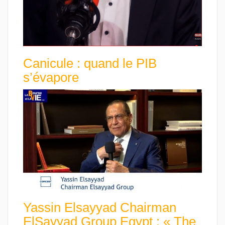
Canicule : quand le PIB
s’évapore
Yassin Elsayyad Chairman
ElSayyad Group Egypt : « The