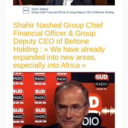
Shahir Nashed Group Chief
Financial Officer & Group
Deputy CEO of Beltone
Holding : « We have already
expanded into new areas,
especially into Africa »