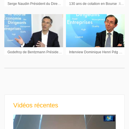
Serge Naudin Président du Directoire BMW France : « Un nouveau segment que l’on ouvre avec le X2 »
130 ans de cotation en Bourse : l’interview d’Yves Roche Pdg de Recylex
Godefroy de Bentzmann Président Syntec Numérique : « Un secteur tiré par la transformation numérique de la société »
Interview Dominique Henri Pdg Heurtey Petrochem
Vidéos récentes