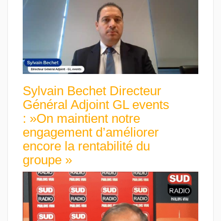
Sylvain Bechet Directeur
Général Adjoint GL events
: »On maintient notre
engagement d’améliorer
encore la rentabilité du
groupe »