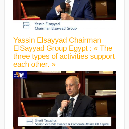
Yassin Elsayyad Chairman
ElSayyad Group Egypt : « The
three types of activities support
each other. »