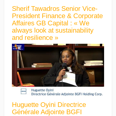
Sherif Tawadros Senior Vice-
President Finance & Corporate
Affaires GB Capital : « We
always look at sustainability
and resilience »
Huguette Oyini Directrice
Générale Adjointe BGFI