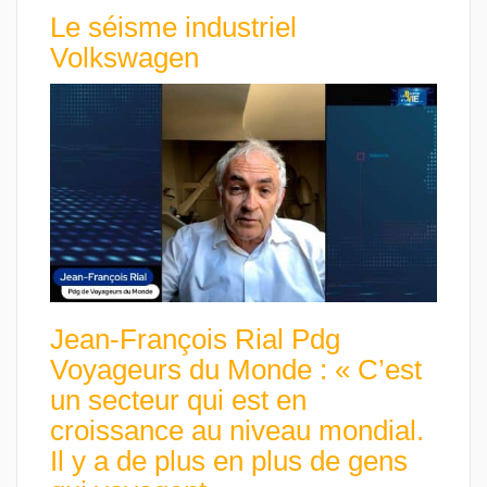
Le séisme industriel
Volkswagen
Jean-François Rial Pdg
Voyageurs du Monde : « C’est
un secteur qui est en
croissance au niveau mondial.
Il y a de plus en plus de gens