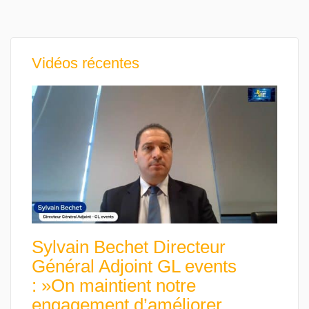
Vidéos récentes
Sylvain Bechet Directeur
Général Adjoint GL events
: »On maintient notre
engagement d’améliorer