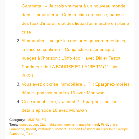
Gambetta : « Je crois vraiment à un nouveau monde
dans l’immobilier » : Construction en baisse, hausse
des taux d'intérêt, état des lieux d'un marché en pleine
crise
#Immobilier : malgré les mesures gouvernementales,
la crise se confirme – Conjoncture économique :
nuages à l’horizon : L'info éco + avec Didier Testot
Fondateur de LA BOURSE ET LA VIE TV (11 juin
2023)
Vous avez dit crise immobilière… ?! : Epargnez-moi les
détails, podcast numéro 16 avec Moniwan
Crise immobilière, vraiment ? : Epargnez-moi les
détails épisode 18 avec Moniwan
Category:
IMMOBILIER
Tags:
construction
,
Etat
,
habitation
,
logement
,
marché
,
neuf
,
Pinel
,
crise
,
Gambetta
,
habitat
,
immobilier
,
Norbert Fanchon Président du Directoire Groupe
Gambetta
,
Taux