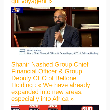
qui voyagent »
Shahir Nashed Group Chief
Financial Officer & Group
Deputy CEO of Beltone
Holding : « We have already
expanded into new areas,
especially into Africa »