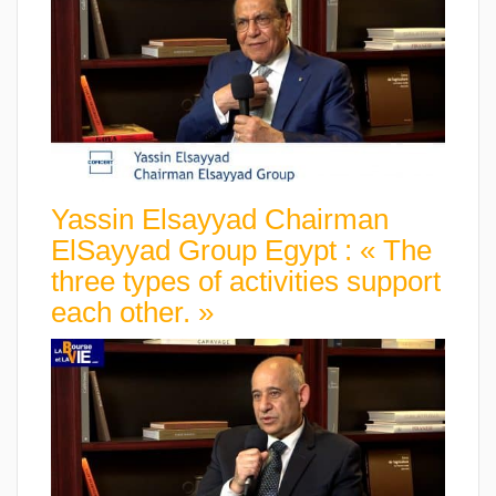
Yassin Elsayyad Chairman
ElSayyad Group Egypt : « The
three types of activities support
each other. »