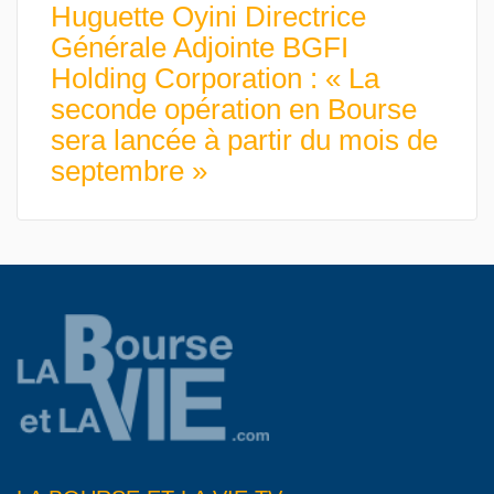
Huguette Oyini Directrice
Générale Adjointe BGFI
Holding Corporation : « La
seconde opération en Bourse
sera lancée à partir du mois de
septembre »