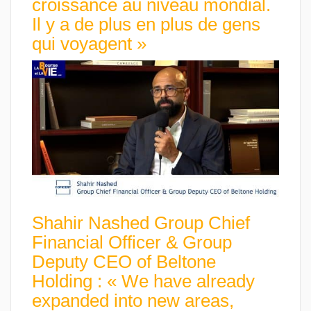
croissance au niveau mondial.
Il y a de plus en plus de gens
qui voyagent »
Shahir Nashed Group Chief
Financial Officer & Group
Deputy CEO of Beltone
Holding : « We have already
expanded into new areas,