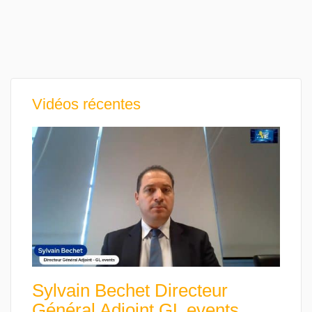
Vidéos récentes
Sylvain Bechet Directeur
Général Adjoint GL events