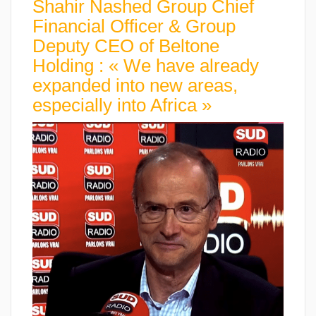
Shahir Nashed Group Chief
Financial Officer & Group
Deputy CEO of Beltone
Holding : « We have already
expanded into new areas,
especially into Africa »