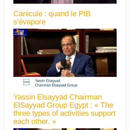
Canicule : quand le PIB
s’évapore
Yassin Elsayyad Chairman
ElSayyad Group Egypt : « The
three types of activities support
each other. »