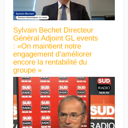
Sylvain Bechet Directeur
Général Adjoint GL events
: »On maintient notre
engagement d’améliorer
encore la rentabilité du
groupe »