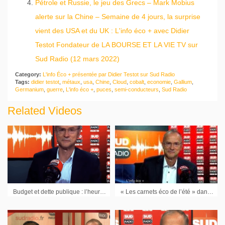
Pétrole et Russie, le jeu des Grecs – Mark Mobius
alerte sur la Chine – Semaine de 4 jours, la surprise
vient des USA et du UK : L'info éco + avec Didier
Testot Fondateur de LA BOURSE ET LA VIE TV sur
Sud Radio (12 mars 2022)
Category:
L'info Éco + présentée par Didier Testot sur Sud Radio
Tags:
didier testot
,
métaux
,
usa
,
Chine
,
Cloud
,
cobalt
,
economie
,
Gallium
,
Germanium
,
guerre
,
L'info éco +
,
puces
,
semi-conducteurs
,
Sud Radio
Related Videos
Budget et dette publique : l’heure des choix
« Les carnets éco de l’été » dans L’info éco + sur Sud Radio