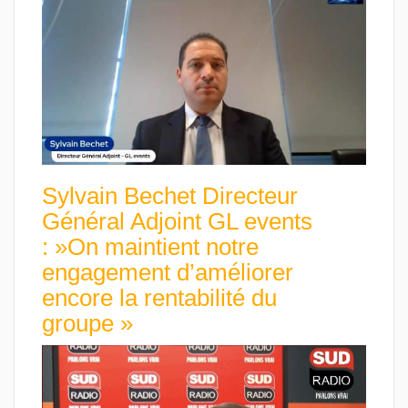
Sylvain Bechet Directeur
Général Adjoint GL events
: »On maintient notre
engagement d’améliorer
encore la rentabilité du
groupe »