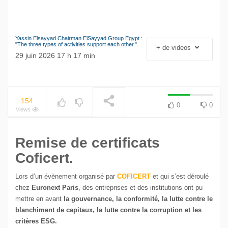
5
minutes,
49
Sherif Tawadros Senior Vice-
seconds
President Finance & Corporate
Affaires GB Capital : « We
Yassin Elsayyad Chairman ElSayyad Group Egypt :
always look at sustainability
"The three types of activities support each other.".
+ de videos
NOW PLAYING
and resilience »
29 juin 2026 17 h 17 min
154
0
0
Views
Remise de certificats
Coficert.
Lors d’un évènement organisé par
COFICERT
et qui s’est déroulé
chez
Euronext Paris
, des entreprises et des institutions ont pu
mettre en avant
la gouvernance, la conformité, la lutte contre le
blanchiment de capitaux, la lutte contre la corruption et les
critères ESG.