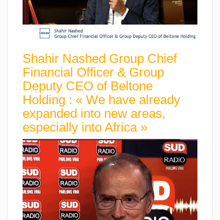
Shahir Nashed Group Chief
Financial Officer & Group
Deputy CEO of Beltone
Holding : « We have already
expanded into new areas,
especially into Africa »