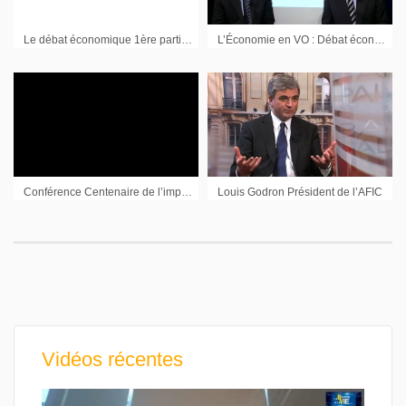
Le débat économique 1ère partie avec les dirigeants de Plastic Omnium et de Kaufman & Broad
L’Économie en VO : Débat économique avec Régis Arnoux CIS Catering et Chris Connors HCL Technologies (1ère partie)
Conférence Centenaire de l’impôt sur le Revenu 3 juillet 2014 : Un impôt politique
Louis Godron Président de l’AFIC
Vidéos récentes