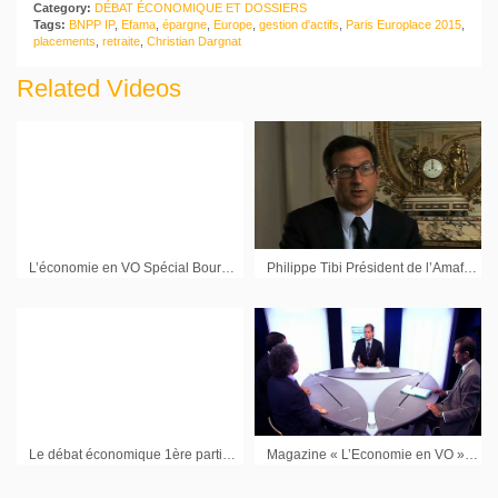
Category:
DÉBAT ÉCONOMIQUE ET DOSSIERS
Tags:
BNPP IP
,
Efama
,
épargne
,
Europe
,
gestion d'actifs
,
Paris Europlace 2015
,
placements
,
retraite
,
Christian Dargnat
Related Videos
L’économie en VO Spécial Bourse 2010 : débat économique (2ème partie)
Philippe Tibi Président de l’Amafi (Association française des marchés financiers)
Le débat économique 1ère partie avec les dirigeants de Plastic Omnium et de Kaufman & Broad
Magazine « L’Economie en VO » : Stratégie d’entreprises, la 1ère partie (Groupe Open, Toupargel)