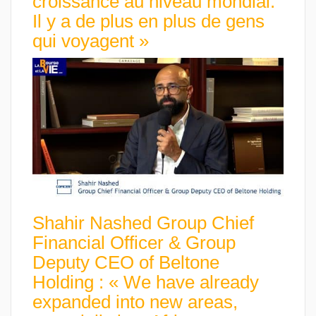
croissance au niveau mondial.
Il y a de plus en plus de gens
qui voyagent »
Shahir Nashed Group Chief
Financial Officer & Group
Deputy CEO of Beltone
Holding : « We have already
expanded into new areas,