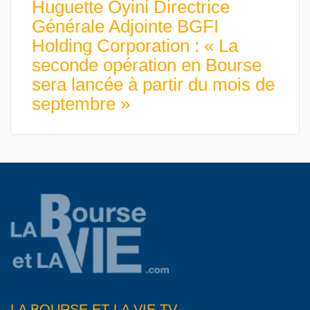
Huguette Oyini Directrice
Générale Adjointe BGFI
Holding Corporation : « La
seconde opération en Bourse
sera lancée à partir du mois de
septembre »
LA BOURSE ET LA VIE TV