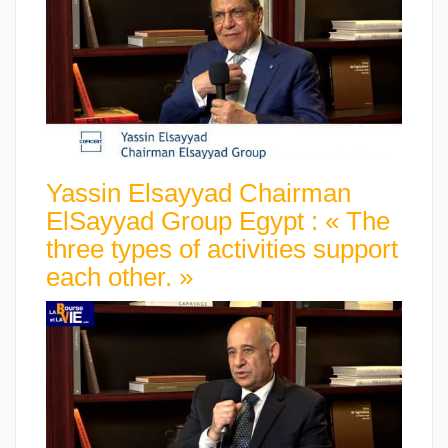
Yassin Elsayyad Chairman
ElSayyad Group Egypt : « The
three types of activities support
each other. »