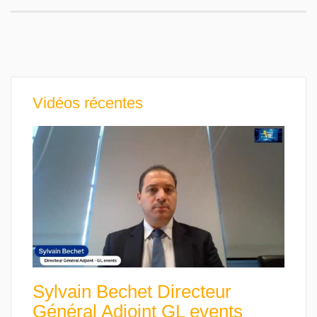
Vidéos récentes
Sylvain Bechet Directeur
Général Adjoint GL events