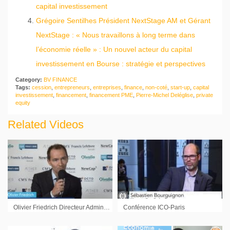
capital investissement
Grégoire Sentilhes Président NextStage AM et Gérant
NextStage : « Nous travaillons à long terme dans
l’économie réelle » : Un nouvel acteur du capital
investissement en Bourse : stratégie et perspectives
Category:
BV FINANCE
Tags:
cession
,
entrepreneurs
,
entreprises
,
finance
,
non-coté
,
start-up
,
capital
investissement
,
financement
,
financement PME
,
Pierre-Michel Deléglise
,
private
equity
Related Videos
Olivier Friedrich Directeur Administratif et Financier Française de l’Énergie
Conférence ICO-Paris