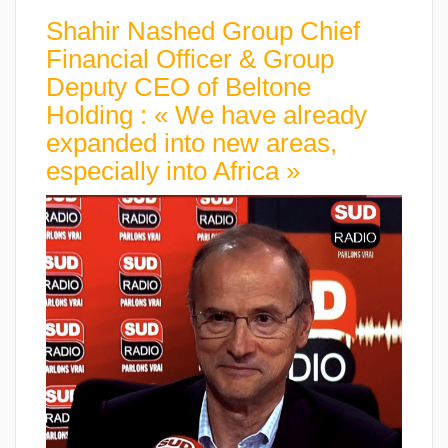
Shahir Nashed Group Chief
Financial Officer & Group
Deputy CEO of Beltone
Holding : « We have already
expanded into new areas,
especially into Africa »