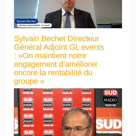
Sylvain Bechet Directeur
Général Adjoint GL events
: »On maintient notre
engagement d’améliorer
encore la rentabilité du
groupe »