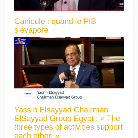
Canicule : quand le PIB
s’évapore
Yassin Elsayyad Chairman
ElSayyad Group Egypt : « The
three types of activities support
each other. »