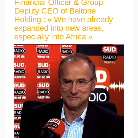
Financial Officer & Group
Deputy CEO of Beltone
Holding : « We have already
expanded into new areas,
especially into Africa »