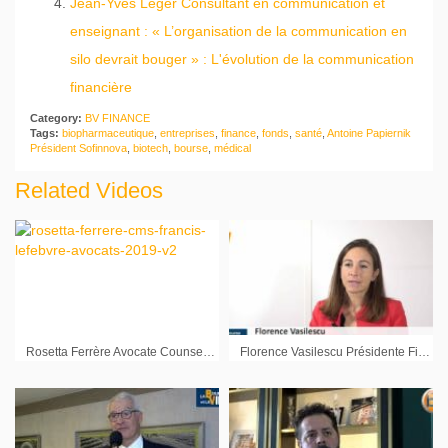
Jean-Yves Léger Consultant en communication et
enseignant : « L’organisation de la communication en
silo devrait bouger » : L'évolution de la communication
financière
Category:
BV FINANCE
Tags:
biopharmaceutique
,
entreprises
,
finance
,
fonds
,
santé
,
Antoine Papiernik
Président Sofinnova
,
biotech
,
bourse
,
médical
Related Videos
Rosetta Ferrère Avocate Counsel CMS Francis Lefebvre Avocats
Florence Vasilescu Présidente FirmFunding : « On ne devient pas une ETI si on a pas les financements pour grossir »