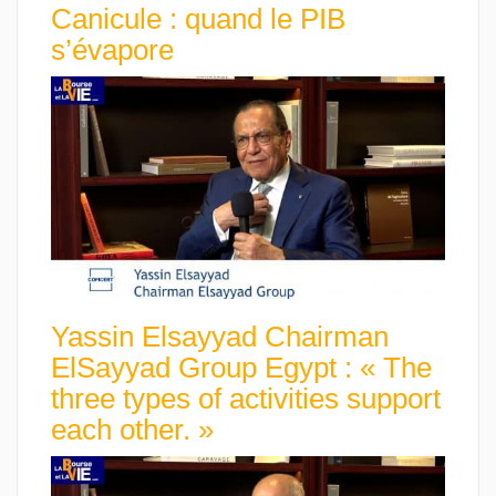
Canicule : quand le PIB
s’évapore
Yassin Elsayyad Chairman
ElSayyad Group Egypt : « The
three types of activities support
each other. »