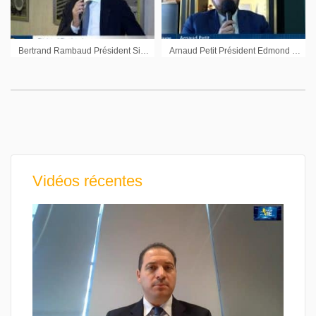
Bertrand Rambaud Président Siparex : « C’est un bon moment pour investir »
Arnaud Petit Président Edmond de Rothschild Corporate Finance : »Il y a de la liquidité sur le marché aujourd’hui »
Vidéos récentes