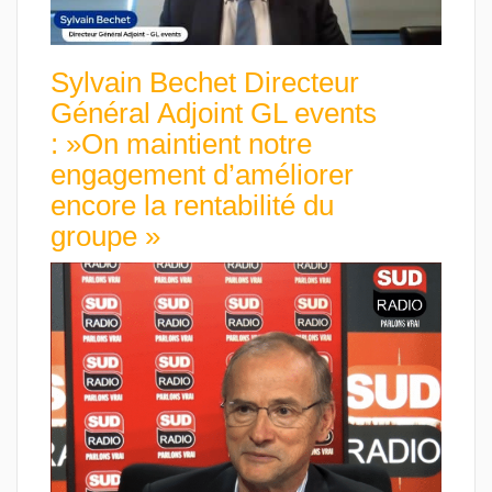
Sylvain Bechet Directeur
Général Adjoint GL events
: »On maintient notre
engagement d’améliorer
encore la rentabilité du
groupe »