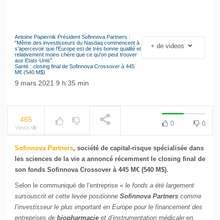
Antoine Papiernik Président Sofinnova Partners :
Le séisme industriel
"Même des investisseurs du Nasdaq commencent à
+ de videos
NOW PLAYING
s'apercevoir que l'Europe est de très bonne qualité et
Volkswagen
relativement moins chère que ce qu'on peut trouver
aux Etats-Unis".
Santé : closing final de Sofinnova Crossover à 445
M€ (540 M$)
9 mars 2021 9 h 35 min
465
0
0
Views
Sofinnova Partners
, société de capital-risque spécialisée dans
les sciences de la vie a annoncé récemment le closing final de
son fonds Sofinnova Crossover à 445 M€ (540 M$).
Selon le communiqué de l’entreprise «
le fonds a été largement
sursouscrit et cette levée positionne
Sofinnova Partners
comme
l’investisseur le plus important en Europe pour le financement des
entreprises de
biopharmacie
et d’instrumentation médicale en