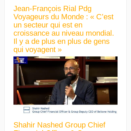
Jean-François Rial Pdg
Voyageurs du Monde : « C’est
un secteur qui est en
croissance au niveau mondial.
Il y a de plus en plus de gens
qui voyagent »
Shahir Nashed Group Chief