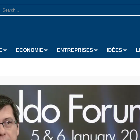
E
ECONOMIE
ENTREPRISES
IDÉES
L
Lecteur vidéo