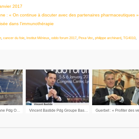
anvier 2017
ène : « On continue à discuter avec des partenaires pharmaceutiques »
alisée dans l'immunothérapie
e
,
cancer du foie
,
Institut Mérieux
,
oddo forum 2017
,
Pexa-Vec
,
philippe archinard
,
TG4010
,
Interview Philippe Genne Pdg Oncodesign
Vincent Bastide Pdg Groupe Bastide : « Nous allons réaliser de nouvelles acquisitions »