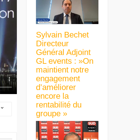
Sylvain Bechet
Directeur
Général Adjoint
GL events : »On
maintient notre
engagement
d’améliorer
encore la
rentabilité du
groupe »
 Group Chief
er & Group
 Beltone
Guillaume Gibault 
 have already
Marie Directrice Ex
 new areas,
Euro numérique : la BCE
Slip Français : « Un
Africa »
avance avec un frein à main !
croissance rentable