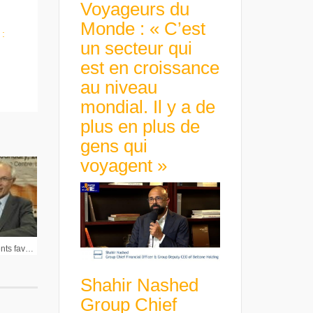
Voyageurs du
Monde : « C’est
 :
un secteur qui
est en croissance
au niveau
mondial. Il y a de
plus en plus de
gens qui
voyagent »
Guerbet : « Profiter des vents favorables sur l’IRM »
Shahir Nashed
Group Chief