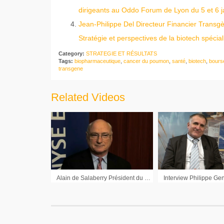
dirigeants au Oddo Forum de Lyon du 5 et 6 j
Jean-Philippe Del Directeur Financier Transg
Stratégie et perspectives de la biotech spéci
Category:
STRATEGIE ET RÉSULTATS
Tags:
biopharmaceutique
,
cancer du poumon
,
santé
,
biotech
,
bours
transgene
Related Videos
Alain de Salaberry Président du Directoire de Quantel